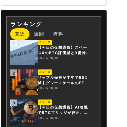
ランキング
直近
週間
有料
ニュース
1
【今日の仮想通貨】スペー
スXのBTC評価減と9億株の
解禁。208億円相当のBTC
2026/08/06
が盗難
ニュース
2
リップル保有が半年で55%
減｜グレースケールのET
F、純資産1.6億ドル減
2026/08/06
ニュース
3
【今日の仮想通貨】AI攻撃
でBTCブリッジが停止。金
融庁が「暗号資産・ステー
2026/08/05
ブルコイン課」新設