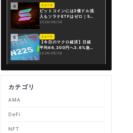
ニュース
4
ビットコインには2億ドル流
入もソラナETFはゼロ｜5営
業日連続で停止
2026/08/06
ニュース
5
【今日のマクロ経済】日経
平均66,300円へ3.6%急騰
もAI投資回収懸念が再燃
2026/08/06
カテゴリ
AMA
DeFi
NFT