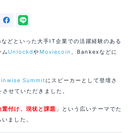
onなどといった大手IT企業での活躍経験のある
ーム
Unlockd
や
Moviecoin
、Bankexなどに
Finwise Summit
にスピーカーとして登壇さ
ーをさせていただきました。
位置付け、現状と課題
」という広いテーマでた
らいました。