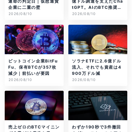
運命の判定日｜仮想通貨
億ドル調達を支えたCha
企業に二重の壁
tGPT。AIのBTC推奨は
聞き方次第？
2026/08/10
2026/08/10
ビットコイン企業BitFu
ソラナETFに2.6億ドル
Fu、保有BTCが357枚
流入、それでも資産は4
減少｜前払いが要因
900万ドル減
2026/08/10
2026/08/10
売上ゼロのBTCマイニン
わずか190秒で3件撤回