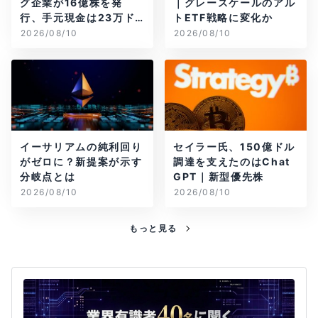
グ企業が16億株を発
｜グレースケールのアル
行、手元現金は23万ド
トETF戦略に変化か
ル
2026/08/10
2026/08/10
イーサリアムの純利回り
セイラー氏、150億ドル
がゼロに？新提案が示す
調達を支えたのはChat
分岐点とは
GPT｜新型優先株
2026/08/10
2026/08/10
もっと見る