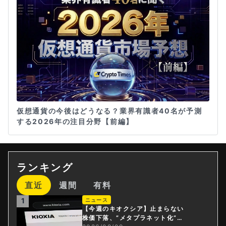
仮想通貨の今後はどうなる？業界有識者40名が予測
する2026年の注目分野【前編】
ランキング
直近
週間
有料
1
ニュース
【今週のキオクシア】止まらない
株価下落、”メタプラネット化”の