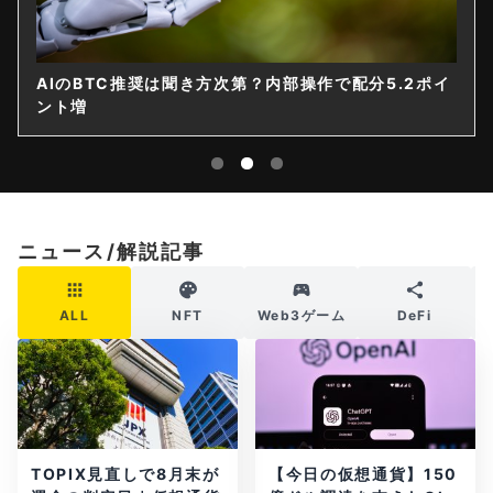
AIのBTC推奨は聞き方次第？内部操作で配分5.2ポイ
ント増
ニュース/解説記事
ALL
NFT
Web3ゲーム
DeFi
TOPIX見直しで8月末が
【今日の仮想通貨】150