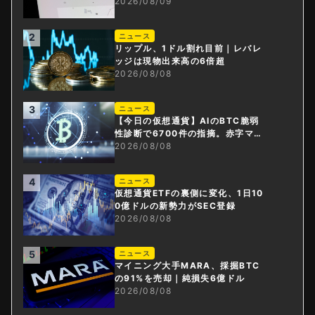
指摘は本当？
2026/08/09
2
ニュース
リップル、1ドル割れ目前｜レバレ
ッジは現物出来高の6倍超
2026/08/08
3
ニュース
【今日の仮想通貨】AIのBTC脆弱
性診断で6700件の指摘。赤字マイ
ニング企業はAIに賭ける
2026/08/08
4
ニュース
仮想通貨ETFの裏側に変化、1日10
0億ドルの新勢力がSEC登録
2026/08/08
5
ニュース
マイニング大手MARA、採掘BTC
の91%を売却｜純損失6億ドル
2026/08/08