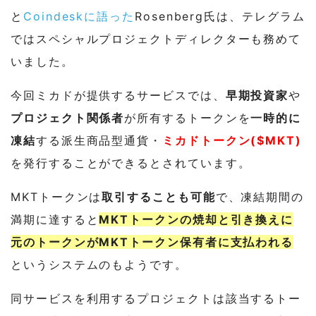
と
Coindeskに語った
Rosenberg氏は、テレグラム
ではスペシャルプロジェクトディレクターも務めて
いました。
今回ミカドが提供するサービスでは、
早期投資家
や
プロジェクト関係者
が所有するトークンを
一時的に
凍結
する派生商品型通貨・
ミカドトークン($MKT)
を発行することができるとされています。
MKTトークンは
取引することも可能
で、凍結期間の
満期に達すると
MKTトークンの焼却と引き換えに
元のトークンがMKTトークン保有者に支払われる
というシステムのもようです。
同サービスを利用するプロジェクトは該当するトー