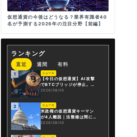
仮想通貨の今後はどうなる？業界有識者40
名が予測する2026年の注目分野【前編】
ランキング
直近
週間
有料
ニュース
1
【今日の仮想通貨】AI攻撃
でBTCブリッジが停止。金
融庁が「暗号資産・ステー
2026/08/05
ブルコイン課」新設
ニュース
2
米政権の仮想通貨キーマン
が4人離脱｜法整備は間に合
うか
2026/08/05