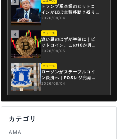
ニュース
3
トランプ系企業のビットコ
インがほぼ全額移動？残り
は3.43BTCか
2026/08/04
ニュース
4
追い風のはずが半値に｜ビ
ットコイン、この10か月で
何が起きたか
2026/08/05
ニュース
5
ローソンがステーブルコイ
ン決済へ｜POSレジ完結は
国内初
2026/08/04
カテゴリ
AMA