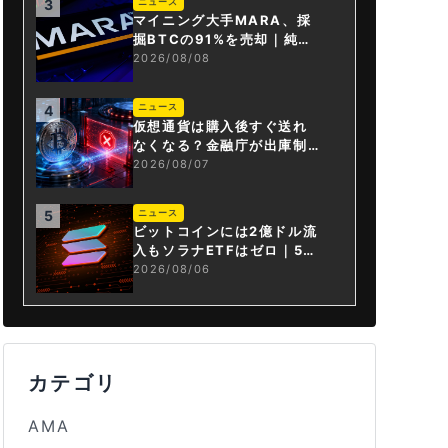
ニュース
3
マイニング大手MARA、採
掘BTCの91%を売却｜純損
失6億ドル
2026/08/08
ニュース
4
仮想通貨は購入後すぐ送れ
なくなる？金融庁が出庫制
限を要請
2026/08/07
ニュース
5
ビットコインには2億ドル流
入もソラナETFはゼロ｜5営
業日連続で停止
2026/08/06
カテゴリ
AMA