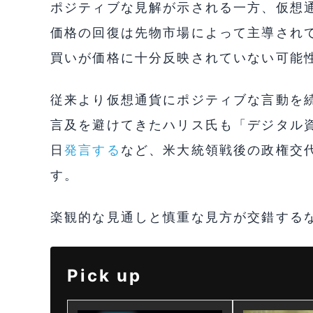
ポジティブな見解が示される一方、仮想通貨
価格の回復は先物市場によって主導され
買いが価格に十分反映されていない可能
従来より仮想通貨にポジティブな言動を
言及を避けてきたハリス氏も「デジタル
日
発言する
など、米大統領戦後の政権交
す。
楽観的な見通しと慎重な見方が交錯する
Pick up