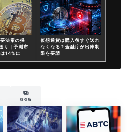
重要法案の採
仮想通貨は購入後すぐ送れ
送り｜予測市
なくなる？金融庁が出庫制
は14%に
限を要請
i
取引所