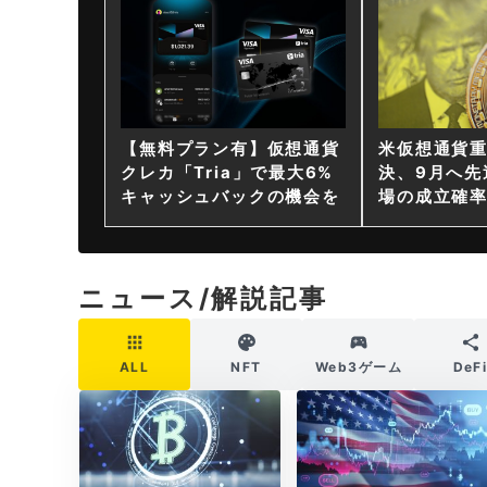
【無料プラン有】仮想通貨
米仮想通貨
クレカ「Tria」で最大6%
決、9月へ先
キャッシュバックの機会を
場の成立確率
ニュース/解説記事
ALL
NFT
Web3ゲーム
DeF