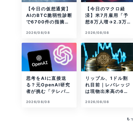
【今日の仮想通貨】
【今日のマクロ経
AIのBTC脆弱性診断
済】米7月雇用「予
で6700件の指摘。
想8万人増→2.3万
赤字マイニング企業
人減」で利上げ観測
2026/08/08
2026/08/08
はAIに賭ける
後退
思考をAIに直接送
リップル、1ドル割
る？元OpenAI研究
れ目前｜レバレッジ
者が挑む「テレパシ
は現物出来高の6倍
ー」開発とは
超
2026/08/08
2026/08/08
も