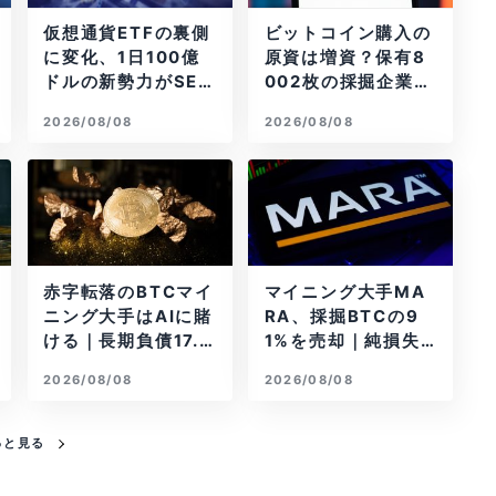
仮想通貨ETFの裏側
ビットコイン購入の
に変化、1日100億
原資は増資？保有8
ドルの新勢力がSEC
002枚の採掘企業の
登録
実態とは
2026/08/08
2026/08/08
赤字転落のBTCマイ
マイニング大手MA
ニング大手はAIに賭
RA、採掘BTCの9
ける｜長期負債17.8
1%を売却｜純損失6
億ドル
億ドル
2026/08/08
2026/08/08
っと見る