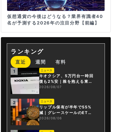
仮想通貨の今後はどうなる？業界有識者40
名が予測する2026年の注目分野【前編】
ランキング
直近
週間
有料
ニュース
1
キオクシア、5万円台一時回
復も2%安｜株を抱える東芝
は純利益30倍
2026/08/07
ニュース
2
リップル保有が半年で55%
減｜グレースケールのET
F、純資産1.6億ドル減
2026/08/06