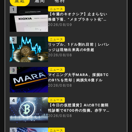
直近
週間
有料
1
ニュース
【今週のキオクシア】止まらない
株価下落、”メタプラネット化”の
指摘は本当？
2026/08/09
2
ニュース
リップル、1ドル割れ目前｜レバレ
ッジは現物出来高の6倍超
2026/08/08
3
ニュース
マイニング大手MARA、採掘BTC
の91%を売却｜純損失6億ドル
2026/08/08
4
ニュース
【今日の仮想通貨】AIのBTC脆弱
性診断で6700件の指摘。赤字マイ
ニング企業はAIに賭ける
2026/08/08
5
ニュース