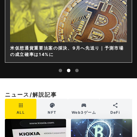
米仮想通貨重要法案の採決、9月へ先送り｜予測市場
の成立確率は14%に
ニュース/解説記事
ALL
NFT
Web3ゲーム
DeFi