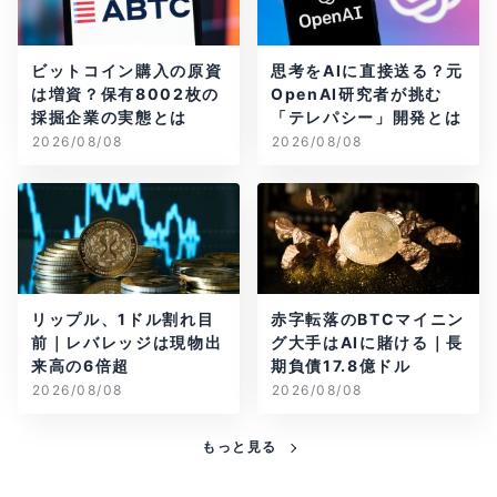
ビットコイン購入の原資
思考をAIに直接送る？元
は増資？保有8002枚の
OpenAI研究者が挑む
採掘企業の実態とは
「テレパシー」開発とは
2026/08/08
2026/08/08
リップル、1ドル割れ目
赤字転落のBTCマイニン
前｜レバレッジは現物出
グ大手はAIに賭ける｜長
来高の6倍超
期負債17.8億ドル
2026/08/08
2026/08/08
もっと見る