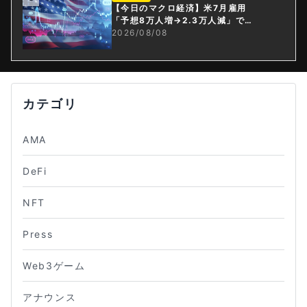
【今日のマクロ経済】米7月雇用
「予想8万人増→2.3万人減」で利
上げ観測後退
2026/08/08
カテゴリ
AMA
DeFi
NFT
Press
Web3ゲーム
アナウンス