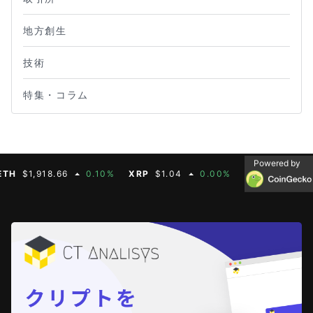
地方創生
技術
特集・コラム
Powered by
$1,918.66
0.10%
XRP
$1.04
0.00%
BNB
$603.91
1