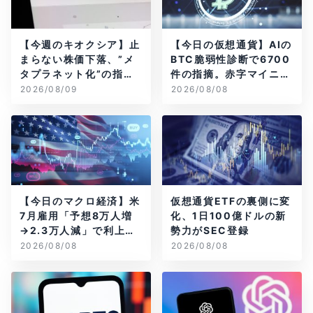
【今週のキオクシア】止
【今日の仮想通貨】AIの
まらない株価下落、”メ
BTC脆弱性診断で6700
タプラネット化”の指摘
件の指摘。赤字マイニン
は本当？
グ企業はAIに賭ける
2026/08/09
2026/08/08
【今日のマクロ経済】米
仮想通貨ETFの裏側に変
7月雇用「予想8万人増
化、1日100億ドルの新
→2.3万人減」で利上げ
勢力がSEC登録
観測後退
2026/08/08
2026/08/08