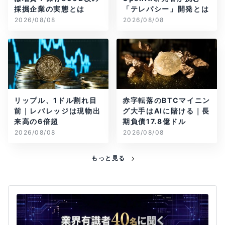
採掘企業の実態とは
「テレパシー」開発とは
2026/08/08
2026/08/08
リップル、1ドル割れ目
赤字転落のBTCマイニン
前｜レバレッジは現物出
グ大手はAIに賭ける｜長
来高の6倍超
期負債17.8億ドル
2026/08/08
2026/08/08
もっと見る