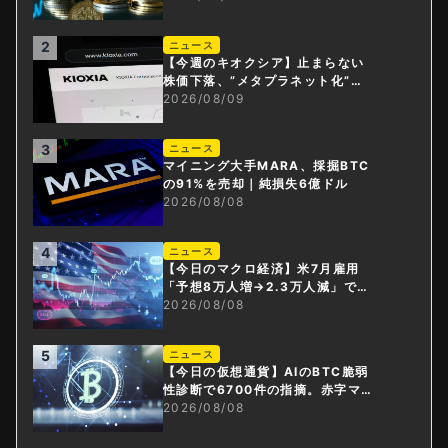
2
ニュース
【今週のキオクシア】止まらない
株価下落、”メタプラネット化”の
指摘は本当？
2026/08/09
3
ニュース
マイニング大手MARA、採掘BTC
の91%を売却｜純損失6億ドル
2026/08/08
4
ニュース
【今日のマクロ経済】米7月雇用
「予想8万人増→2.3万人減」で利
上げ観測後退
2026/08/08
5
ニュース
【今日の仮想通貨】AIのBTC脆弱
性診断で6700件の指摘。赤字マイ
ニング企業はAIに賭ける
2026/08/08