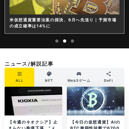
米仮想通貨重要法案の採決、9月へ先送り｜予測市場
の成立確率は14%に
ニュース/解説記事
ALL
NFT
Web3ゲーム
DeFi
【今週のキオクシア】止
【今日の仮想通貨】AIの
まらない株価下落、”メ
BTC脆弱性診断で6700