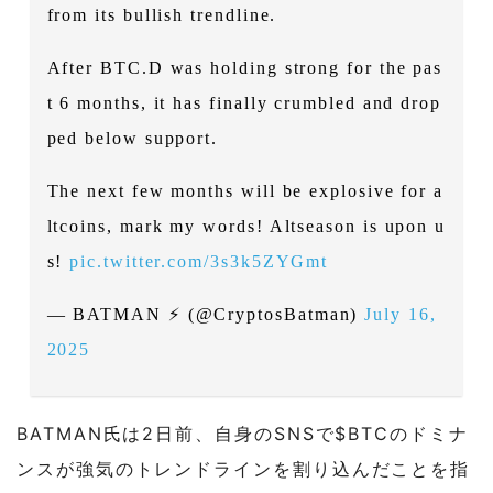
from its bullish trendline.
After BTC.D was holding strong for the pas
t 6 months, it has finally crumbled and drop
ped below support.
The next few months will be explosive for a
ltcoins, mark my words! Altseason is upon u
s!
pic.twitter.com/3s3k5ZYGmt
— BATMAN ⚡ (@CryptosBatman)
July 16,
2025
BATMAN氏は2日前、自身のSNSで$BTCのドミナ
ンスが強気のトレンドラインを割り込んだことを指