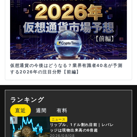
仮想通貨の今後はどうなる？業界有識者40名が予測
する2026年の注目分野【前編】
ランキング
直近
週間
有料
1
ニュース
リップル、1ドル割れ目前｜レバレ
ッジは現物出来高の6倍超
2026/08/08