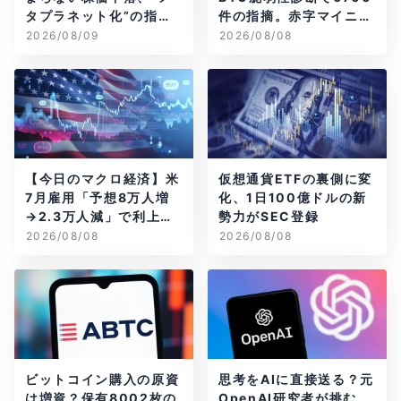
タプラネット化”の指摘
件の指摘。赤字マイニン
は本当？
グ企業はAIに賭ける
2026/08/09
2026/08/08
【今日のマクロ経済】米
仮想通貨ETFの裏側に変
7月雇用「予想8万人増
化、1日100億ドルの新
→2.3万人減」で利上げ
勢力がSEC登録
観測後退
2026/08/08
2026/08/08
ビットコイン購入の原資
思考をAIに直接送る？元
は増資？保有8002枚の
OpenAI研究者が挑む