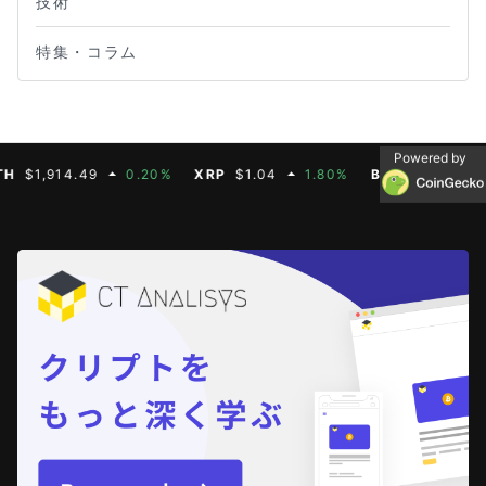
技術
特集・コラム
Powered by
,914.49
0.20%
XRP
$1.04
1.80%
BNB
$603.21
1.9