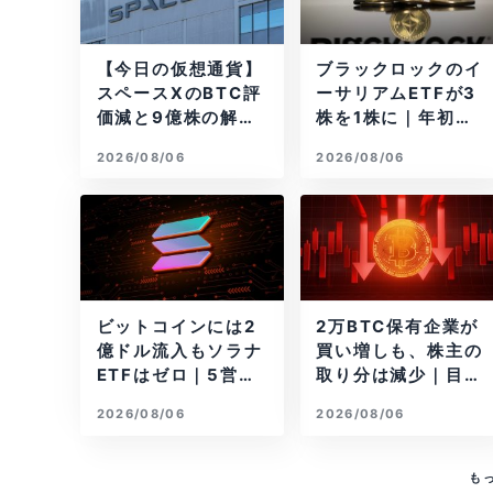
【今日の仮想通貨】
ブラックロックのイ
スペースXのBTC評
ーサリアムETFが3
価減と9億株の解
株を1株に｜年初来3
禁。208億円相当の
7%安
2026/08/06
2026/08/06
BTCが盗難
ビットコインには2
2万BTC保有企業が
億ドル流入もソラナ
買い増しも、株主の
ETFはゼロ｜5営業
取り分は減少｜目標
日連続で停止
と逆行
2026/08/06
2026/08/06
も