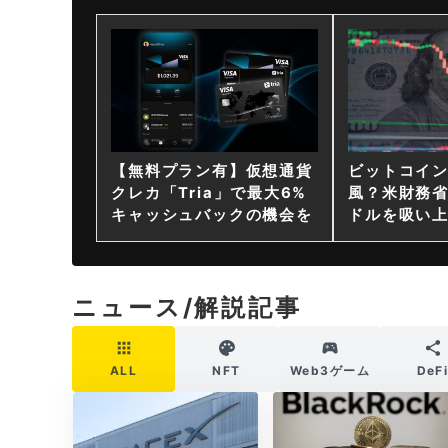
【無料プラン有】仮想通貨
ビットコイ
クレカ「Tria」で最大6%
風？米財務省
キャッシュバックの機会を
ドルを吸い
ニュース/解説記事
ALL
NFT
Web3ゲーム
DeF