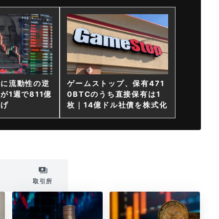
ンに流動性の逆
ゲームストップ、保有471
が1週で811億
0BTCのうち直接保有は1
上げ
枚｜14億ドル社債を株式化
i
取引所