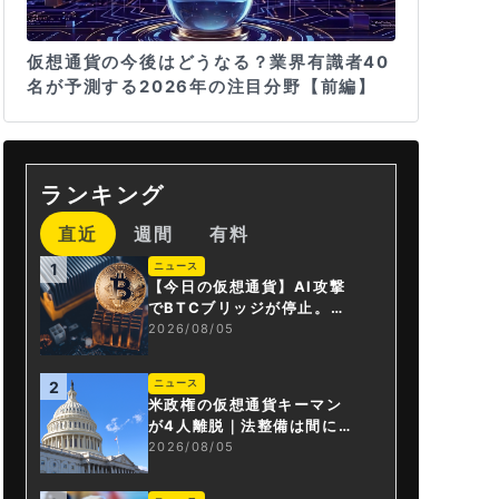
仮想通貨の今後はどうなる？業界有識者40
名が予測する2026年の注目分野【前編】
ランキング
直近
週間
有料
ニュース
1
【今日の仮想通貨】AI攻撃
でBTCブリッジが停止。金
融庁が「暗号資産・ステー
2026/08/05
ブルコイン課」新設
ニュース
2
米政権の仮想通貨キーマン
が4人離脱｜法整備は間に合
うか
2026/08/05