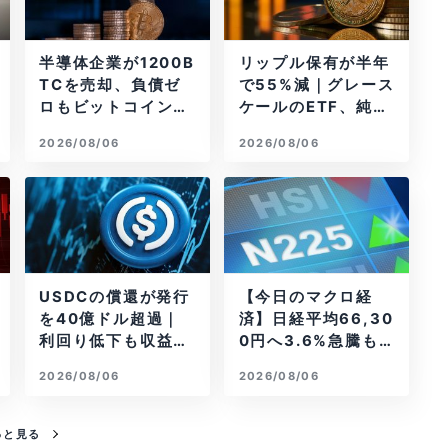
半導体企業が1200B
リップル保有が半年
TCを売却、負債ゼ
で55%減｜グレース
ロもビットコイン戦
ケールのETF、純資
略は後退
産1.6億ドル減
2026/08/06
2026/08/06
USDCの償還が発行
【今日のマクロ経
を40億ドル超過｜
済】日経平均66,30
利回り低下も収益は
0円へ3.6%急騰もA
増加
I投資回収懸念が再
2026/08/06
2026/08/06
燃
っと見る