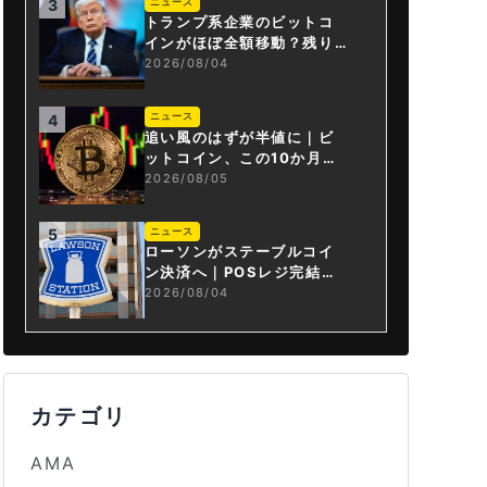
ニュース
3
トランプ系企業のビットコ
インがほぼ全額移動？残り
は3.43BTCか
2026/08/04
ニュース
4
追い風のはずが半値に｜ビ
ットコイン、この10か月で
何が起きたか
2026/08/05
ニュース
5
ローソンがステーブルコイ
ン決済へ｜POSレジ完結は
国内初
2026/08/04
カテゴリ
AMA