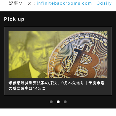
記事ソース：
infinitebackrooms.com
、
Odaily
Pick up
米仮想通貨重要法案の採決、9月へ先送り｜予測市場
の成立確率は14%に