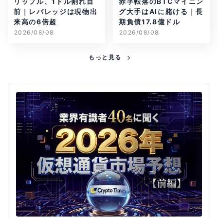
リップル、1ドル割れ目
赤字転落のBTCマイニン
前｜レバレッジは現物出
グ大手はAIに賭ける｜長
来高の6倍超
期負債17.8億ドル
2026/08/08
2026/08/08
もっと見る