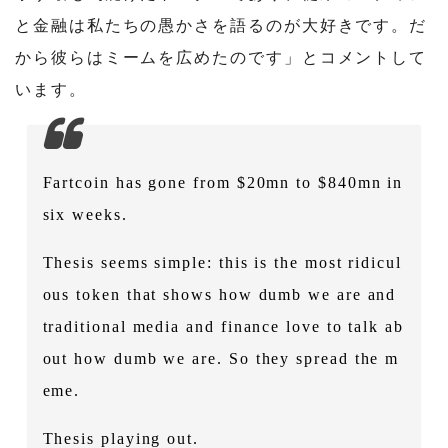
と金融は私たちの愚かさを語るのが大好きです。だ
から彼らはミームを広めたのです」とコメントして
います。
Fartcoin has gone from $20mn to $840mn in
six weeks.
Thesis seems simple: this is the most ridicul
ous token that shows how dumb we are and
traditional media and finance love to talk ab
out how dumb we are. So they spread the m
eme.
Thesis playing out.