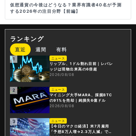
仮想通貨の今後はどうなる？業界有識者40名が予測
する2026年の注目分野【前編】
ランキング
直近
週間
有料
1
ニュース
リップル、1ドル割れ目前｜レバレ
ッジは現物出来高の6倍超
2026/08/08
2
ニュース
マイニング大手MARA、採掘BTC
の91%を売却｜純損失6億ドル
2026/08/08
3
ニュース
【今日のマクロ経済】米7月雇用
「予想8万人増→2.3万人減」で利