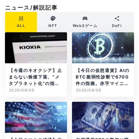
ニュース/解説記事
ALL
NFT
Web3ゲーム
DeFi
【今週のキオクシア】止
【今日の仮想通貨】AIの
まらない株価下落、”メ
BTC脆弱性診断で6700
タプラネット化”の指摘
件の指摘。赤字マイニン
は本当？
グ企業はAIに賭ける
2026/08/09
2026/08/08