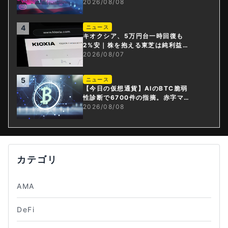
上げ観測後退
2026/08/08
4
ニュース
キオクシア、5万円台一時回復も
2%安｜株を抱える東芝は純利益3
0倍
2026/08/07
5
ニュース
【今日の仮想通貨】AIのBTC脆弱
性診断で6700件の指摘。赤字マイ
ニング企業はAIに賭ける
2026/08/08
カテゴリ
AMA
DeFi