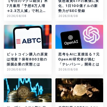
【今日のマクロ経済】米
仮想通貨ETFの裏側に変
7月雇用「予想8万人増
化、1日100億ドルの新
→2.3万人減」で利上げ
勢力がSEC登録
観測後退
2026/08/08
2026/08/08
ビットコイン購入の原資
思考をAIに直接送る？元
は増資？保有8002枚の
OpenAI研究者が挑む
採掘企業の実態とは
「テレパシー」開発とは
2026/08/08
2026/08/08