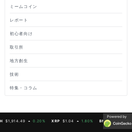
ミームコイン
レポート
初心者向け
取引所
地方創生
技術
特集・コラム
Powered by
,914.49
0.20%
XRP
$1.04
1.80%
BNB
$603.21
1.9