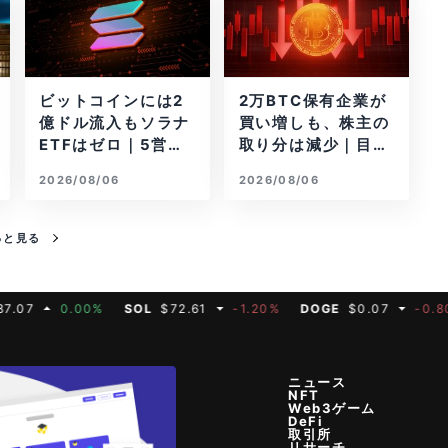
ビットコインには2
2万BTC保有企業が
億ドル流入もソラナ
買い増しも、株主の
ETFはゼロ｜5営業
取り分は減少｜目標
日連続で停止
と逆行
2026/08/06
2026/08/06
っと見る
0.00%
SOL
$72.61
-1.20%
DOGE
$0.07
-0.80%
M
ニュース
NFT
Web3ゲーム
DeFi
取引所
リサーチ