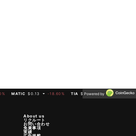
ATIC
$0.13
-18.60%
TIA
$0.33
0.30%
BTC
$64,167.
Powered by
About us
リクルート
お問い合わせ
免責事項
実績
広告掲載