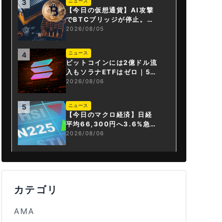
ニュース
3
【今日の仮想通貨】AI攻撃
でBTCブリッジが停止。金
融庁が「暗号資産・ステー
2026/08/05
ブルコイン課」新設
ニュース
4
ビットコインには2億ドル流
入もソラナETFはゼロ｜5営
業日連続で停止
2026/08/06
ニュース
5
【今日のマクロ経済】日経
平均66,300円へ3.6%急騰
もAI投資回収懸念が再燃
2026/08/06
カテゴリ
AMA