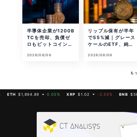
半導体企業が1200B
リップル保有が半年
TCを売却、負債ゼ
で55%減｜グレース
ロもビットコイン戦
ケールのETF、純資
略は後退
産1.6億ドル減
2026/08/06
2026/08/06
も
H
$1,894.89
0.00%
XRP
$1.02
-2.30%
BNB
$587.07