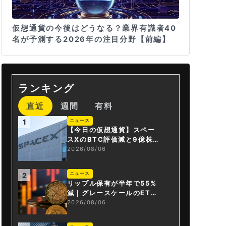
仮想通貨の今後はどうなる？業界有識者40
名が予測する2026年の注目分野【前編】
ランキング
直近
週間
有料
ニュース
1
【今日の仮想通貨】スペー
スXのBTC評価減と9億株の
解禁。208億円相当のBTC
2026/08/06
が盗難
ニュース
2
リップル保有が半年で55%
減｜グレースケールのET
F、純資産1.6億ドル減
2026/08/06