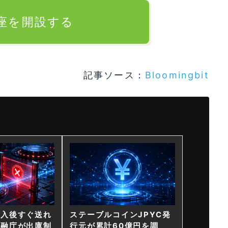
口座を開設する
記事ソース：
Bloomingbit
購入後すぐ送れ
ステーブルコインJPYC発
金融庁が出庫制
行元が累計60億円を調