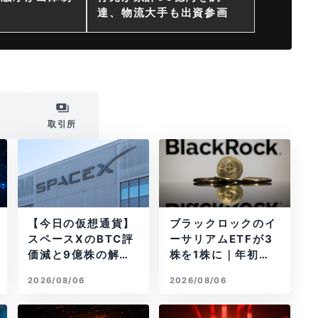
達、物流大手も出資参画
i
取引所
【今日の仮想通貨】
ブラックロックのイ
スペースXのBTC評
ーサリアムETFが3
価減と9億株の解
株を1株に｜年初来3
禁。208億円相当の
7%安
2026/08/06
2026/08/06
BTCが盗難