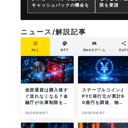
キャッシュバックの機会を
限を要請
ニュース/解説記事
ALL
NFT
Web3ゲーム
DeF
仮想通貨は購入後す
ステーブルコインJ
ぐ送れなくなる？金
PYC発行元が累計6
融庁が出庫制限を要
0億円を調達、物流
請
大手も出資参画
2026/08/07
2026/08/07