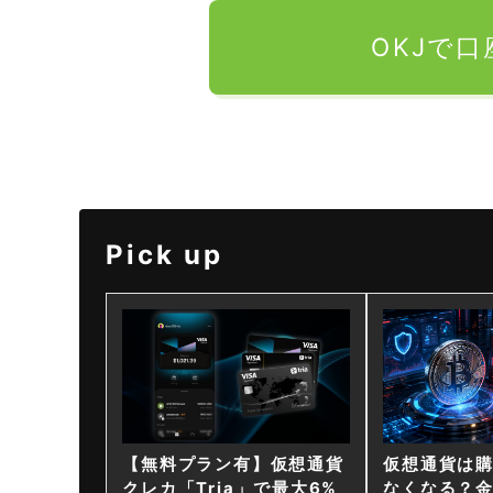
OKJで
Pick up
【無料プラン有】仮想通貨
仮想通貨は
クレカ「Tria」で最大6%
なくなる？