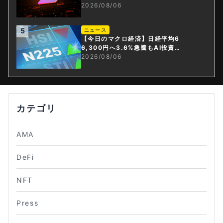
止
2026/08/06
5
ニュース
【今日のマクロ経済】日経平均6
6,300円へ3.6%急騰もAI投資回
収懸念が再燃
2026/08/06
カテゴリ
AMA
DeFi
NFT
Press