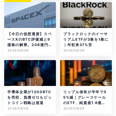
【今日の仮想通貨】スペ
ブラックロックのイーサ
ースXのBTC評価減と9
リアムETFが3株を1株に
億株の解禁。208億円相
｜年初来37%安
当のBTCが盗難
2026/08/06
2026/08/06
半導体企業が1200BTC
リップル保有が半年で5
を売却、負債ゼロもビッ
5%減｜グレースケール
トコイン戦略は後退
のETF、純資産1.6億ド
ル減
2026/08/06
2026/08/06