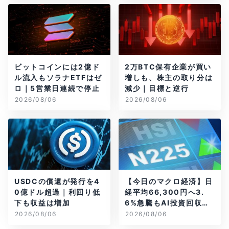
ビットコインには2億ド
2万BTC保有企業が買い
ル流入もソラナETFはゼ
増しも、株主の取り分は
ロ｜5営業日連続で停止
減少｜目標と逆行
2026/08/06
2026/08/06
USDCの償還が発行を4
【今日のマクロ経済】日
0億ドル超過｜利回り低
経平均66,300円へ3.
下も収益は増加
6%急騰もAI投資回収懸
念が再燃
2026/08/06
2026/08/06