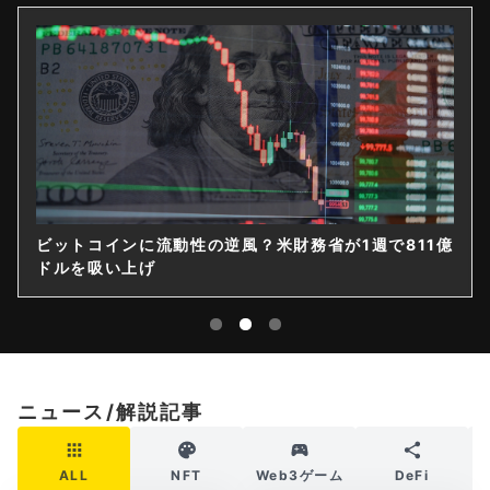
インに流動性の逆風？米財務省が1週で811億
ゲームストッ
吸い上げ
｜14億ドル
ニュース/解説記事
ALL
NFT
Web3ゲーム
DeFi