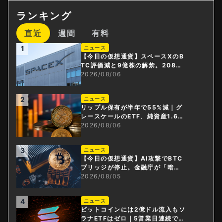
ランキング
直近
週間
有料
1
ニュース
【今日の仮想通貨】スペースXのB
TC評価減と9億株の解禁。208億
円相当のBTCが盗難
2026/08/06
2
ニュース
リップル保有が半年で55%減｜グ
レースケールのETF、純資産1.6億
ドル減
2026/08/06
3
ニュース
【今日の仮想通貨】AI攻撃でBTC
ブリッジが停止。金融庁が「暗号
資産・ステーブルコイン課」新設
2026/08/05
4
ニュース
ビットコインには2億ドル流入もソ
ラナETFはゼロ｜5営業日連続で停