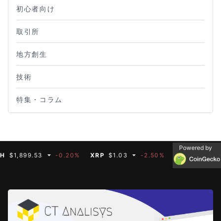
初心者向け
取引所
地方創生
技術
特集・コラム
Powered by
899.53
-0.20%
XRP
$1.03
-2.50%
BNB
$591.35
-0