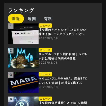
ランキング
直近
週間
有料
1
ニュース
【今週のキオクシア】止まらない
株価下落、”メタプラネット化”の
指摘は本当？
2026/08/09
2
ニュース
リップル、1ドル割れ目前｜レバレ
ッジは現物出来高の6倍超
2026/08/08
3
ニュース
マイニング大手MARA、採掘BTC
の91%を売却｜純損失6億ドル
2026/08/08
4
ニュース
【今日の仮想通貨】AIのBTC脆弱