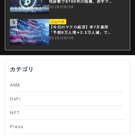
性診断で6700件の指摘。赤字マイ
ニング企業はAIに賭ける
2026/08/08
5
ニュース
【今日のマクロ経済】米7月雇用
「予想8万人増→2.3万人減」で利
上げ観測後退
2026/08/08
カテゴリ
AMA
DeFi
NFT
Press