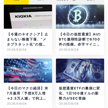
【今週のキオクシア】止
【今日の仮想通貨】AIの
まらない株価下落、”メ
BTC脆弱性診断で6700
タプラネット化”の指摘
件の指摘。赤字マイニン
は本当？
グ企業はAIに賭ける
2026/08/09
2026/08/08
【今日のマクロ経済】米
仮想通貨ETFの裏側に変
7月雇用「予想8万人増
化、1日100億ドルの新
→2.3万人減」で利上げ
勢力がSEC登録
観測後退
2026/08/08
2026/08/08