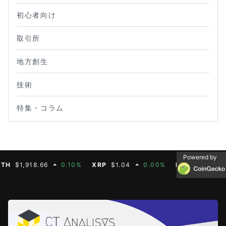
初心者向け
取引所
地方創生
技術
特集・コラム
Powered by
$1,918.66
0.10%
XRP
$1.04
0.00%
BNB
$603.91
1