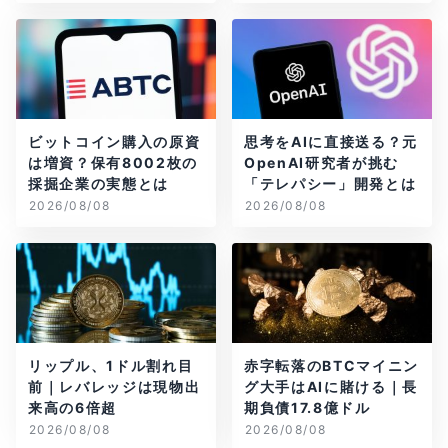
ビットコイン購入の原資
思考をAIに直接送る？元
は増資？保有8002枚の
OpenAI研究者が挑む
採掘企業の実態とは
「テレパシー」開発とは
2026/08/08
2026/08/08
リップル、1ドル割れ目
赤字転落のBTCマイニン
前｜レバレッジは現物出
グ大手はAIに賭ける｜長
来高の6倍超
期負債17.8億ドル
2026/08/08
2026/08/08