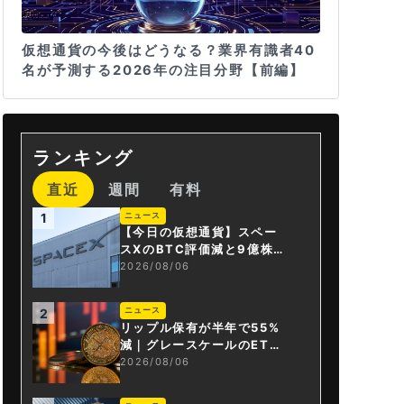
仮想通貨の今後はどうなる？業界有識者40
名が予測する2026年の注目分野【前編】
ランキング
直近
週間
有料
ニュース
1
【今日の仮想通貨】スペー
スXのBTC評価減と9億株の
解禁。208億円相当のBTC
2026/08/06
が盗難
ニュース
2
リップル保有が半年で55%
減｜グレースケールのET
F、純資産1.6億ドル減
2026/08/06