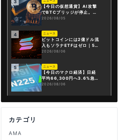
ニュース
3
【今日の仮想通貨】AI攻撃
でBTCブリッジが停止。金
融庁が「暗号資産・ステー
2026/08/05
ブルコイン課」新設
ニュース
4
ビットコインには2億ドル流
入もソラナETFはゼロ｜5営
業日連続で停止
2026/08/06
ニュース
5
【今日のマクロ経済】日経
平均66,300円へ3.6%急騰
もAI投資回収懸念が再燃
2026/08/06
カテゴリ
AMA