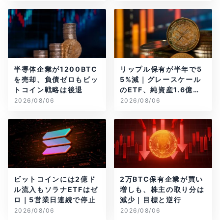
半導体企業が1200BTC
リップル保有が半年で5
を売却、負債ゼロもビッ
5%減｜グレースケール
トコイン戦略は後退
のETF、純資産1.6億ド
ル減
2026/08/06
2026/08/06
ビットコインには2億ド
2万BTC保有企業が買い
ル流入もソラナETFはゼ
増しも、株主の取り分は
ロ｜5営業日連続で停止
減少｜目標と逆行
2026/08/06
2026/08/06