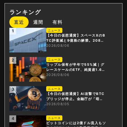
ランキング
直近
週間
有料
1
ニュース
【今日の仮想通貨】スペースXのB
TC評価減と9億株の解禁。208億
円相当のBTCが盗難
2026/08/06
2
ニュース
リップル保有が半年で55%減｜グ
レースケールのETF、純資産1.6億
ドル減
2026/08/06
3
ニュース
【今日の仮想通貨】AI攻撃でBTC
ブリッジが停止。金融庁が「暗号
資産・ステーブルコイン課」新設
2026/08/05
4
ニュース
ビットコインには2億ドル流入もソ