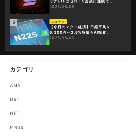
ラナETFはゼロ｜5営業日連続で停
止
2026/08/06
5
ニュース
【今日のマクロ経済】日経平均6
6,300円へ3.6%急騰もAI投資回
収懸念が再燃
2026/08/06
カテゴリ
AMA
DeFi
NFT
Press