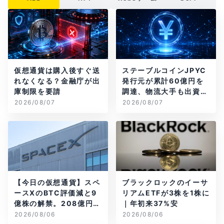
仮想通貨は購入後すぐ送
ステーブルコインJPYC
れなくなる？金融庁が出
発行元が累計60億円を
庫制限を要請
調達、物流大手も出資参
画
2026/08/07
2026/08/07
【今日の仮想通貨】スペ
ブラックロックのイーサ
ースXのBTC評価減と9
リアムETFが3株を1株に
億株の解禁。208億円相
｜年初来37%安
当のBTCが盗難
2026/08/06
2026/08/06