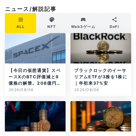
ニュース/解説記事
ALL
NFT
Web3ゲーム
DeFi
【今日の仮想通貨】スペ
ブラックロックのイーサ
ースXのBTC評価減と9
リアムETFが3株を1株に
億株の解禁。208億円相
｜年初来37%安
当のBTCが盗難
2026/08/06
2026/08/06