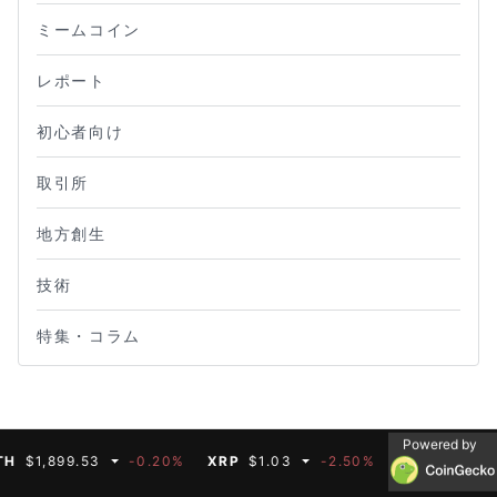
ミームコイン
レポート
初心者向け
取引所
地方創生
技術
特集・コラム
Powered by
899.53
-0.20%
XRP
$1.03
-2.50%
BNB
$591.35
-0