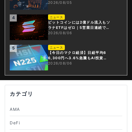
資産・ステーブルコイン課」新設
2026/08/05
4
ニュース
ビットコインには2億ドル流入もソ
ラナETFはゼロ｜5営業日連続で停
止
2026/08/06
5
ニュース
【今日のマクロ経済】日経平均6
6,300円へ3.6%急騰もAI投資回
収懸念が再燃
2026/08/06
カテゴリ
AMA
DeFi