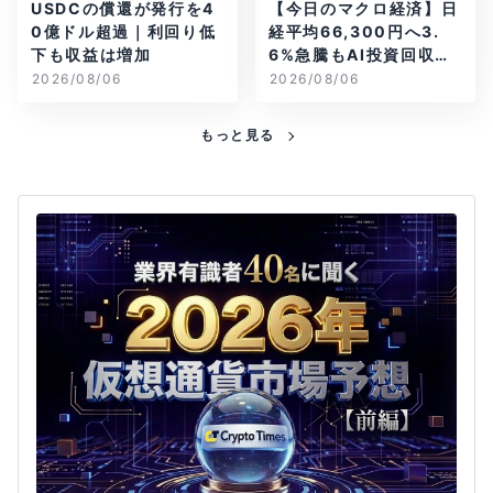
USDCの償還が発行を4
【今日のマクロ経済】日
0億ドル超過｜利回り低
経平均66,300円へ3.
下も収益は増加
6%急騰もAI投資回収懸
念が再燃
2026/08/06
2026/08/06
もっと見る