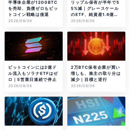
半導体企業が1200BTC
リップル保有が半年で5
を売却、負債ゼロもビッ
5%減｜グレースケール
トコイン戦略は後退
のETF、純資産1.6億ド
ル減
2026/08/06
2026/08/06
ビットコインには2億ド
2万BTC保有企業が買い
ル流入もソラナETFはゼ
増しも、株主の取り分は
ロ｜5営業日連続で停止
減少｜目標と逆行
2026/08/06
2026/08/06