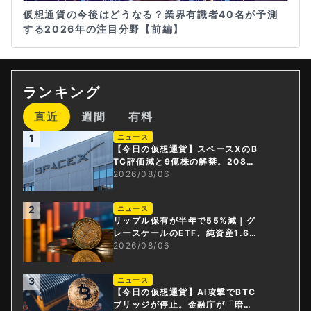
仮想通貨の今後はどうなる？業界有識者40名が予測
する2026年の注目分野【前編】
ランキング
直近
週間
有料
1
ニュース
【今日の仮想通貨】スペースXのB
TC評価減と9億株の解禁。208億
円相当のBTCが盗難
2026/08/06
2
ニュース
リップル保有が半年で55%減｜グ
レースケールのETF、純資産1.6億
ドル減
2026/08/06
3
ニュース
【今日の仮想通貨】AI攻撃でBTC
ブリッジが停止。金融庁が「暗号