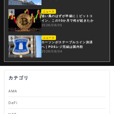
4
ニュース
追い風のはずが半値に｜ビットコ
イン、この10か月で何が起きたか
2026/08/05
5
ニュース
ローソンがステーブルコイン決済
へ｜POSレジ完結は国内初
2026/08/04
カテゴリ
AMA
DeFi