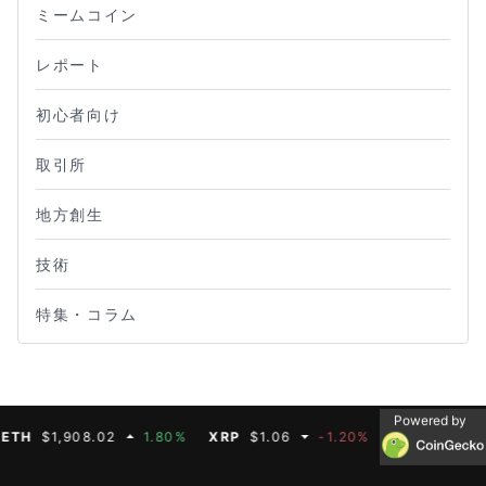
ミームコイン
レポート
初心者向け
取引所
地方創生
技術
特集・コラム
Powered by
H
$1,908.02
1.80%
XRP
$1.06
-1.20%
BNB
$593.11