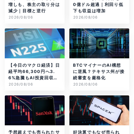
増しも、株主の取り分は
0億ドル超過｜利回り低
減少｜目標と逆行
下も収益は増加
2026/08/06
2026/08/06
【今日のマクロ経済】日
BTCマイナーのAI構想
経平均66,300円へ3.
に逆風？テキサス州が接
6%急騰もAI投資回収懸
続審査を厳格化
念が再燃
2026/08/06
2026/08/06
予想超えでも売られたサ
好決算でもなぜ売られ