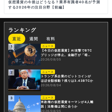
仮想通貨の今後はどうなる？業界有識者40名が予測
する2026年の注目分野【前編】
ランキング
直近
週間
有料
1
ニュース
【今日の仮想通貨】AI攻撃でBTC
ブリッジが停止。金融庁が「暗号
資産・ステーブルコイン課」新設
2026/08/05
2
ニュース
トランプ系企業のビットコインが
ほぼ全額移動？残りは3.43BTCか
2026/08/04
3
ニュース
米政権の仮想通貨キーマンが4人離
脱｜法整備は間に合うか
2026/08/05