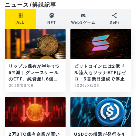
ニュース/解説記事
ALL
NFT
Web3ゲーム
DeFi
リップル保有が半年で5
ビットコインには2億ド
5%減｜グレースケール
ル流入もソラナETFはゼ
のETF、純資産1.6億ド
ロ｜5営業日連続で停止
ル減
2026/08/06
2026/08/06
2万BTC保有企業が買い
USDCの償還が発行を4