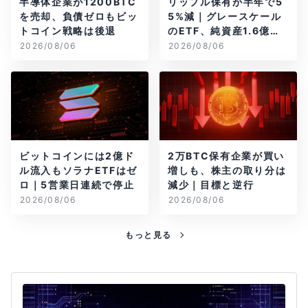
半導体企業が1200BTC
リップル保有が半年で5
を売却、負債ゼロもビッ
5%減｜グレースケール
トコイン戦略は後退
のETF、純資産1.6億ド
ル減
2026/08/06
2026/08/06
ビットコインには2億ド
2万BTC保有企業が買い
ル流入もソラナETFはゼ
増しも、株主の取り分は
ロ｜5営業日連続で停止
減少｜目標と逆行
2026/08/06
2026/08/06
もっと見る