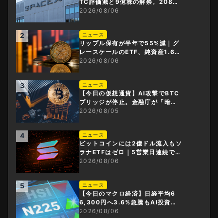
TC評価減と9億株の解禁。208億
円相当のBTCが盗難
2026/08/06
2
ニュース
リップル保有が半年で55%減｜グ
レースケールのETF、純資産1.6億
ドル減
2026/08/06
3
ニュース
【今日の仮想通貨】AI攻撃でBTC
ブリッジが停止。金融庁が「暗号
資産・ステーブルコイン課」新設
2026/08/05
4
ニュース
ビットコインには2億ドル流入もソ
ラナETFはゼロ｜5営業日連続で停
止
2026/08/06
5
ニュース
【今日のマクロ経済】日経平均6
6,300円へ3.6%急騰もAI投資回
収懸念が再燃
2026/08/06