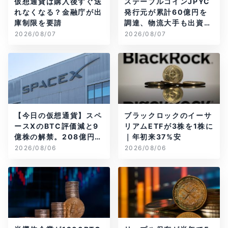
仮想通貨は購入後すぐ送
ステーブルコインJPYC
れなくなる？金融庁が出
発行元が累計60億円を
庫制限を要請
調達、物流大手も出資参
画
2026/08/07
2026/08/07
【今日の仮想通貨】スペ
ブラックロックのイーサ
ースXのBTC評価減と9
リアムETFが3株を1株に
億株の解禁。208億円相
｜年初来37%安
当のBTCが盗難
2026/08/06
2026/08/06