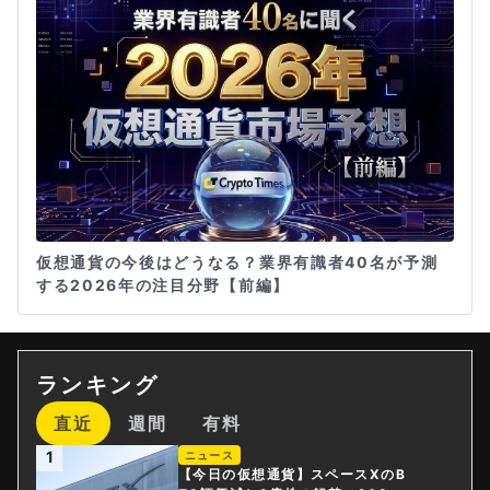
仮想通貨の今後はどうなる？業界有識者40名が予測
する2026年の注目分野【前編】
ランキング
直近
週間
有料
1
ニュース
【今日の仮想通貨】スペースXのB