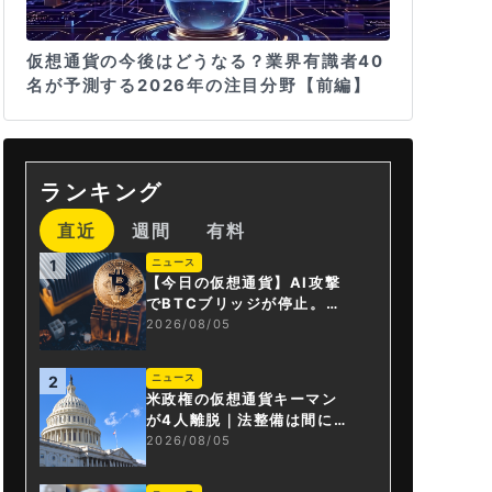
仮想通貨の今後はどうなる？業界有識者40
名が予測する2026年の注目分野【前編】
ランキング
直近
週間
有料
ニュース
1
【今日の仮想通貨】AI攻撃
でBTCブリッジが停止。金
融庁が「暗号資産・ステー
2026/08/05
ブルコイン課」新設
ニュース
2
米政権の仮想通貨キーマン
が4人離脱｜法整備は間に合
うか
2026/08/05