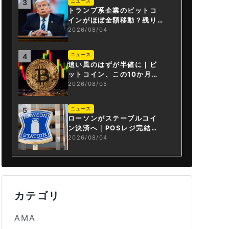
ニュース
3
トランプ系企業のビットコ
インがほぼ全額移動？残り
は3.43BTCか
2026/08/04
ニュース
4
追い風のはずが半値に｜ビ
ットコイン、この10か月で
何が起きたか
2026/08/05
ニュース
5
ローソンがステーブルコイ
ン決済へ｜POSレジ完結は
国内初
2026/08/04
カテゴリ
AMA