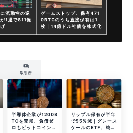
ンに流動性の逆
ゲームストップ、保有471
が1週で811億
0BTCのうち直接保有は1
上げ
枚｜14億ドル社債を株式化
i
取引所
半導体企業が1200B
リップル保有が半年
TCを売却、負債ゼ
で55%減｜グレース
ロもビットコイン戦
ケールのETF、純資