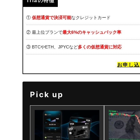
Triaの特徴
①
仮想通貨で決済可能
なクレジットカード
② 最上位プランで
最大6%のキャッシュバック率
③ BTCやETH、JPYCなど
多くの仮想通貨に対応
お申し込
Pick up