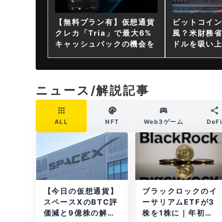
【無料プラン有】仮想通貨
ビットコイ
クレカ「Tria」で最大6%
風？米財務省
キャッシュバックの機会を
ドルを吸い
ニュース/解説記事
ALL
NFT
Web3ゲーム
DeF
【今日の仮想通貨】
ブラックロックのイ
スペースXのBTC評
ーサリアムETFが3
価減と9億株の解
株を1株に｜年初来3