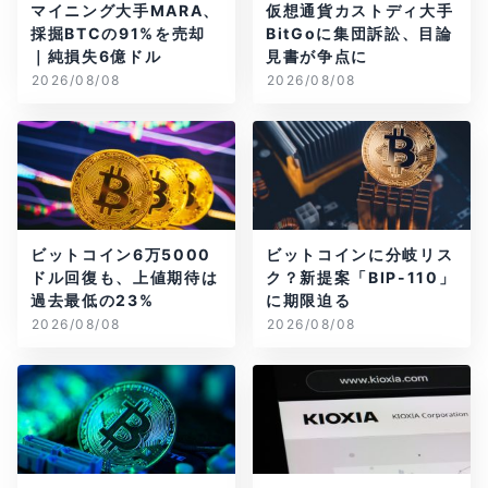
マイニング大手MARA、
仮想通貨カストディ大手
採掘BTCの91%を売却
BitGoに集団訴訟、目論
｜純損失6億ドル
見書が争点に
2026/08/08
2026/08/08
ビットコイン6万5000
ビットコインに分岐リス
ドル回復も、上値期待は
ク？新提案「BIP-110」
過去最低の23%
に期限迫る
2026/08/08
2026/08/08