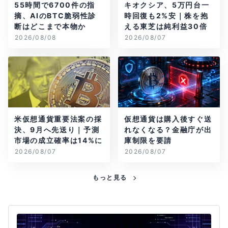
55時間で6700件の指
キオクシア、5万円台一
摘、AIのBTC脆弱性診
時回復も2%安｜株を抱
断はどこまで本物か
える東芝は純利益30倍
2026/08/08
2026/08/07
米仮想通貨重要法案の採
仮想通貨は購入後すぐ送
決、9月へ先送り｜予測
れなくなる？金融庁が出
市場の成立確率は14%に
庫制限を要請
2026/08/07
2026/08/07
もっと見る