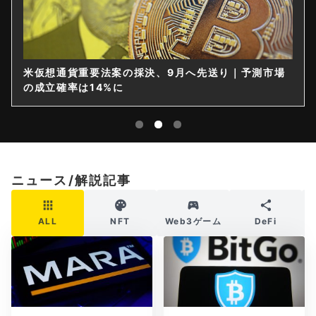
米仮想通貨重要法案の採決、9月へ先送り｜予測市場
の成立確率は14%に
ニュース/解説記事
ALL
NFT
Web3ゲーム
DeFi