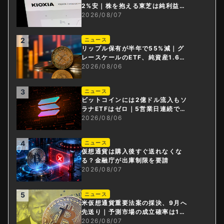
2%安｜株を抱える東芝は純利益3
0倍
2026/08/07
2
ニュース
リップル保有が半年で55%減｜グ
レースケールのETF、純資産1.6億
ドル減
2026/08/06
3
ニュース
ビットコインには2億ドル流入もソ
ラナETFはゼロ｜5営業日連続で停
止
2026/08/06
4
ニュース
仮想通貨は購入後すぐ送れなくな
る？金融庁が出庫制限を要請
2026/08/07
5
ニュース
米仮想通貨重要法案の採決、9月へ
先送り｜予測市場の成立確率は1
4%に
2026/08/07