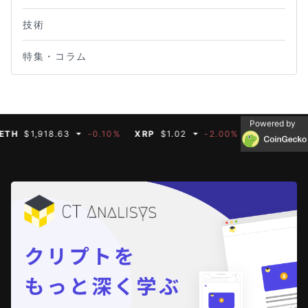
技術
特集・コラム
Powered by
$1,918.63
-0.10%
XRP
$1.02
-2.00%
BNB
$592.66