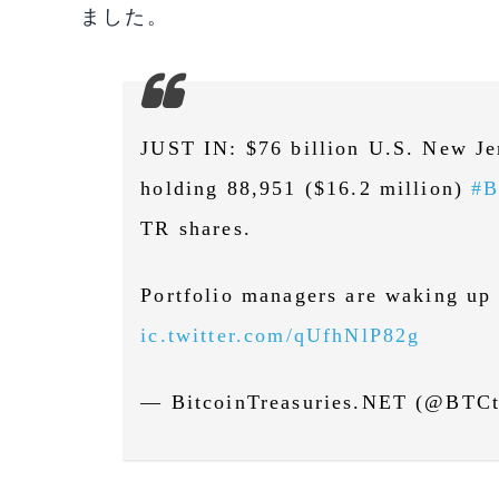
ました。
JUST IN: $76 billion U.S. New Jer
holding 88,951 ($16.2 million)
#B
TR shares.
Portfolio managers are waking up
ic.twitter.com/qUfhNlP82g
— BitcoinTreasuries.NET (@BTCt