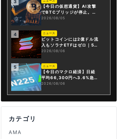
ニュース
3
【今日の仮想通貨】AI攻撃
でBTCブリッジが停止。金
融庁が「暗号資産・ステー
2026/08/05
ブルコイン課」新設
ニュース
4
ビットコインには2億ドル流
入もソラナETFはゼロ｜5営
業日連続で停止
2026/08/06
ニュース
5
【今日のマクロ経済】日経
平均66,300円へ3.6%急騰
もAI投資回収懸念が再燃
2026/08/06
カテゴリ
AMA