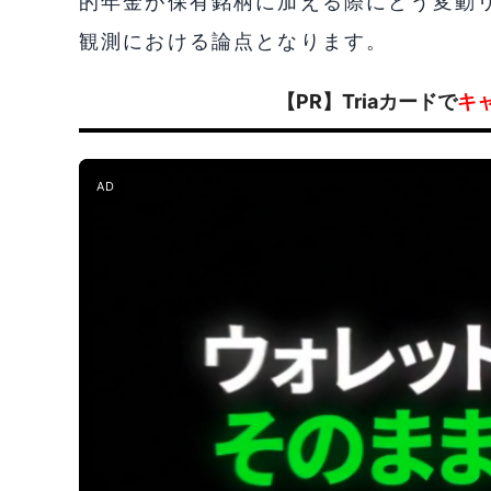
的年金が保有銘柄に加える際にどう変動
観測における論点となります。
【PR】Triaカードで
キ
AD