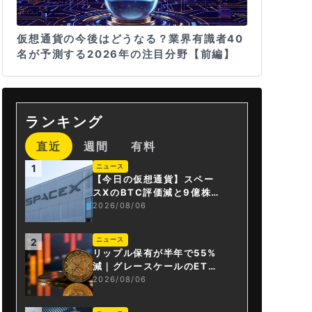
仮想通貨の今後はどうなる？業界有識者40
名が予測する2026年の注目分野【前編】
ランキング
直近
週間
有料
ニュース
1
【今日の仮想通貨】スペー
スXのBTC評価減と9億株の
解禁。208億円相当のBTC
2026/08/06
が盗難
ニュース
2
リップル保有が半年で55%
減｜グレースケールのET
F、純資産1.6億ドル減
2026/08/06