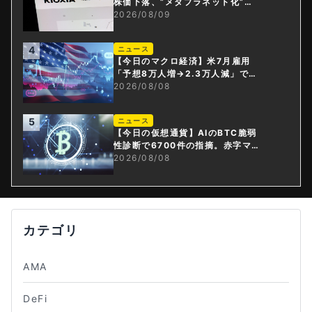
株価下落、”メタプラネット化”の
指摘は本当？
2026/08/09
4
ニュース
【今日のマクロ経済】米7月雇用
「予想8万人増→2.3万人減」で利
上げ観測後退
2026/08/08
5
ニュース
【今日の仮想通貨】AIのBTC脆弱
性診断で6700件の指摘。赤字マイ
ニング企業はAIに賭ける
2026/08/08
カテゴリ
AMA
DeFi