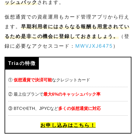
ッシュバック
されます。
仮想通貨での資産運用もカード管理アプリから行え
ます。
早期利用者にはさらなる報酬も用意されてい
るため是非この機会に登録しておきましょう。
（登
録に必要なアクセスコード：
MWVJXJ6475
）
Triaの特徴
①
仮想通貨で決済可能
なクレジットカード
② 最上位プランで
最大6%のキャッシュバック率
③ BTCやETH、JPYCなど
多くの仮想通貨に対応
お申し込みはこちら！