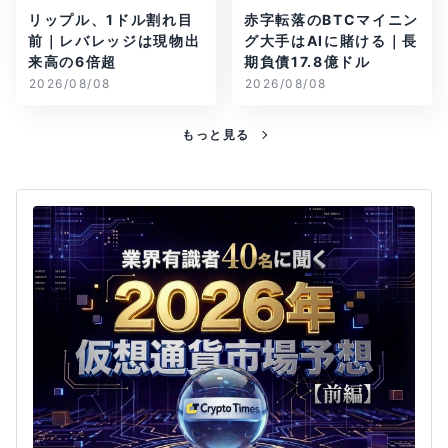
リップル、1ドル割れ目
赤字転落のBTCマイニン
前｜レバレッジは現物出
グ大手はAIに賭ける｜長
来高の6倍超
期負債17.8億ドル
2026/08/08
2026/08/08
もっと見る