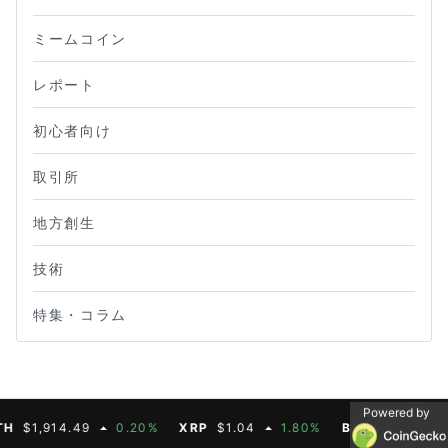
ミームコイン
レポート
初心者向け
取引所
地方創生
技術
特集・コラム
Powered by
,914.49
0.20%
XRP
$1.04
1.80%
BNB
$603.21
1.9