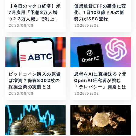
【今日のマクロ経済】米
仮想通貨ETFの裏側に変
7月雇用「予想8万人増
化、1日100億ドルの新
→2.3万人減」で利上げ
勢力がSEC登録
観測後退
2026/08/08
2026/08/08
ビットコイン購入の原資
思考をAIに直接送る？元
は増資？保有8002枚の
OpenAI研究者が挑む
採掘企業の実態とは
「テレパシー」開発とは
2026/08/08
2026/08/08