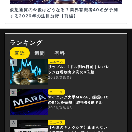
仮想通貨の今後はどうなる？業界有識者40名が予測
する2026年の注目分野【前編】
ランキング
直近
週間
有料
1
ニュース
リップル、1ドル割れ目前｜レバレ
ッジは現物出来高の6倍超
2026/08/08
2
ニュース
マイニング大手MARA、採掘BTC
の91%を売却｜純損失6億ドル
2026/08/08
3
ニュース
【今週のキオクシア】止まらない