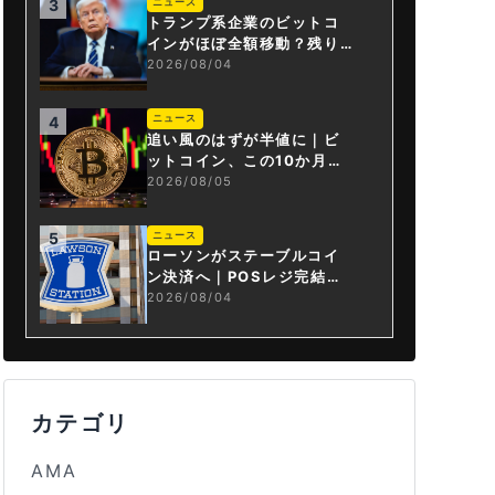
ニュース
3
トランプ系企業のビットコ
インがほぼ全額移動？残り
は3.43BTCか
2026/08/04
ニュース
4
追い風のはずが半値に｜ビ
ットコイン、この10か月で
何が起きたか
2026/08/05
ニュース
5
ローソンがステーブルコイ
ン決済へ｜POSレジ完結は
国内初
2026/08/04
カテゴリ
AMA