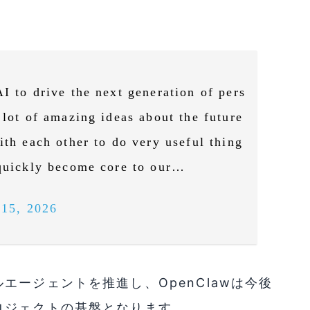
I to drive the next generation of pers
 lot of amazing ideas about the future
ith each other to do very useful thing
 quickly become core to our…
 15, 2026
ージェントを推進し、OpenClawは今後
ロジェクトの基盤となります。