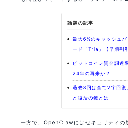
話題の記事
最大6%のキャッシュ
ード「Tria」【早期割
ビットコイン資金調達率
24年の再来か？
過去8回は全てV字回
と復活の鍵とは
一方で、OpenClawにはセキュリティ