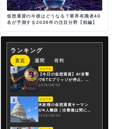
仮想通貨の今後はどうなる？業界有識者40
名が予測する2026年の注目分野【前編】
ランキング
直近
週間
有料
ニュース
1
【今日の仮想通貨】AI攻撃
でBTCブリッジが停止。金
融庁が「暗号資産・ステー
2026/08/05
ブルコイン課」新設
ニュース
2
米政権の仮想通貨キーマン
が4人離脱｜法整備は間に合
うか
2026/08/05