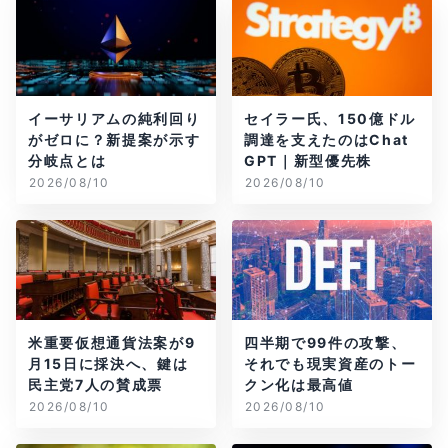
イーサリアムの純利回り
セイラー氏、150億ドル
がゼロに？新提案が示す
調達を支えたのはChat
分岐点とは
GPT｜新型優先株
2026/08/10
2026/08/10
米重要仮想通貨法案が9
四半期で99件の攻撃、
月15日に採決へ、鍵は
それでも現実資産のトー
民主党7人の賛成票
クン化は最高値
2026/08/10
2026/08/10