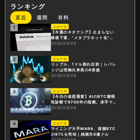
ランキング
直近
週間
有料
1
ニュース
【今週のキオクシア】止まらない
株価下落、”メタプラネット化”の
指摘は本当？
2026/08/09
2
ニュース
リップル、1ドル割れ目前｜レバレ
ッジは現物出来高の6倍超
2026/08/08
3
ニュース
【今日の仮想通貨】AIのBTC脆弱
性診断で6700件の指摘。赤字マイ
ニング企業はAIに賭ける
2026/08/08
4
ニュース
マイニング大手MARA、採掘BTC
の91%を売却｜純損失6億ドル
2026/08/08