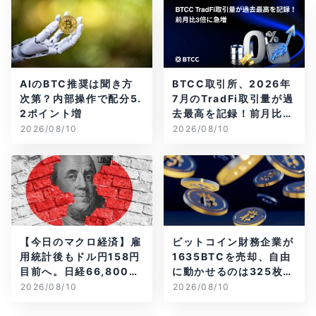
AIのBTC推奨は聞き方
BTCC取引所、2026年
次第？内部操作で配分5.
7月のTradFi取引量が過
2ポイント増
去最高を記録！前月比3
倍に急増
2026/08/10
2026/08/10
【今日のマクロ経済】雇
ビットコイン財務企業が
用統計後もドル円158円
1635BTCを売却、自由
目前へ。日経66,800円
に動かせるのは325枚だ
台に急伸
け
2026/08/10
2026/08/10