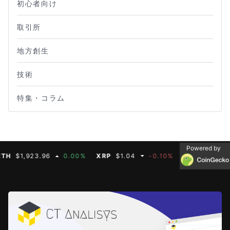
初心者向け
取引所
地方創生
技術
特集・コラム
Powered by
$1,923.96
0.00%
XRP
$1.04
-0.10%
BNB
$608.19