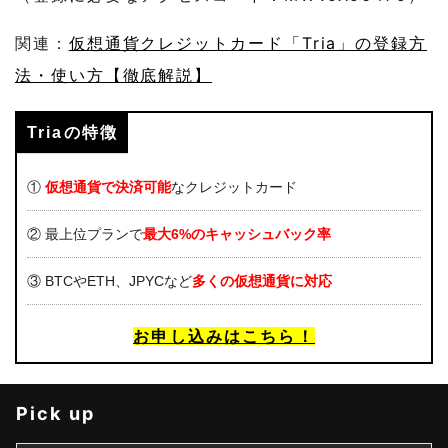
関連：
仮想通貨クレジットカード「Tria」の登録方
法・使い方【徹底解説】
Triaの特徴
①
仮想通貨で決済可能
なクレジットカード
② 最上位プランで
最大6%のキャッシュバック率
③ BTCやETH、JPYCなど
多くの仮想通貨に対応
お申し込みはこちら！
Pick up