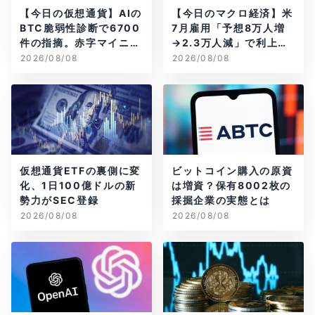
【今日の仮想通貨】AIの
【今日のマクロ経済】米
BTC脆弱性診断で6700
7月雇用「予想8万人増
件の指摘。赤字マイニン
→2.3万人減」で利上げ
グ企業はAIに賭ける
観測後退
2026/08/08
2026/08/08
仮想通貨ETFの裏側に変
ビットコイン購入の原資
化、1日100億ドルの新
は増資？保有8002枚の
勢力がSEC登録
採掘企業の実態とは
2026/08/08
2026/08/08