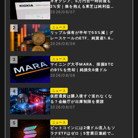
キオクシア、5万円台一時回復も
2%安｜株を抱える東芝は純利益3
0倍
2026/08/07
2
ニュース
リップル保有が半年で55%減｜グ
レースケールのETF、純資産1.6億
ドル減
2026/08/06
3
ニュース
マイニング大手MARA、採掘BTC
の91%を売却｜純損失6億ドル
2026/08/08
4
ニュース
仮想通貨は購入後すぐ送れなくな
る？金融庁が出庫制限を要請
2026/08/07
5
ニュース
ビットコインには2億ドル流入もソ
ラナETFはゼロ｜5営業日連続で停