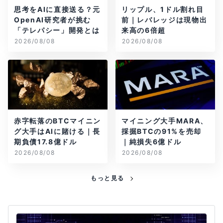
思考をAIに直接送る？元
リップル、1ドル割れ目
OpenAI研究者が挑む
前｜レバレッジは現物出
「テレパシー」開発とは
来高の6倍超
2026/08/08
2026/08/08
赤字転落のBTCマイニン
マイニング大手MARA、
グ大手はAIに賭ける｜長
採掘BTCの91%を売却
期負債17.8億ドル
｜純損失6億ドル
2026/08/08
2026/08/08
もっと見る