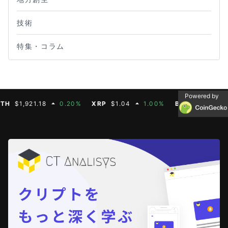
技術
特集・コラム
Powered by
1,921.18
0.20%
XRP
$1.04
1.00%
BNB
$604.50
2.