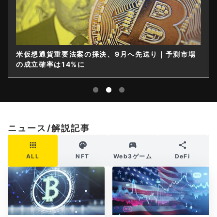
米仮想通貨重要法案の採決、9月へ先送り｜予測市場
の成立確率は14%に
ニュース/解説記事
ALL
NFT
Web3ゲーム
DeFi