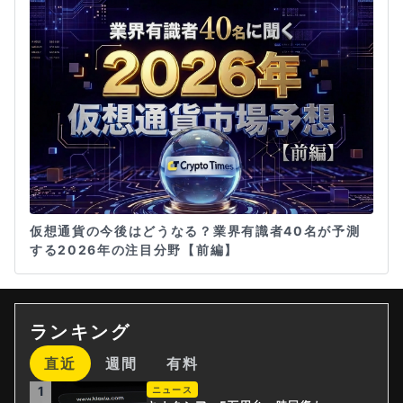
仮想通貨の今後はどうなる？業界有識者40名が予測
する2026年の注目分野【前編】
ランキング
直近
週間
有料
1
ニュース