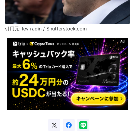
引用元: lev radin / Shutterstock.com