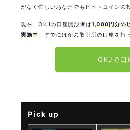
がなく忙しいあなたでもビットコインの
現在、OKJの口座開設者は
1,000円分
実施中
。すでにほかの取引所の口座を持
OKJで
Pick up