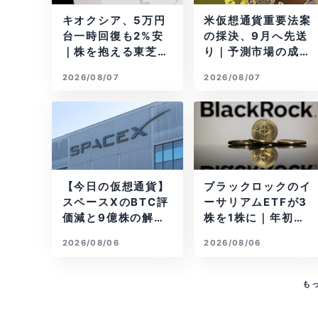
キオクシア、5万円
米仮想通貨重要法案
台一時回復も2%安
の採決、9月へ先送
｜株を抱える東芝は
り｜予測市場の成立
純利益30倍
確率は14%に
2026/08/07
2026/08/07
【今日の仮想通貨】
ブラックロックのイ
スペースXのBTC評
ーサリアムETFが3
価減と9億株の解
株を1株に｜年初来3
禁。208億円相当の
7%安
2026/08/06
2026/08/06
BTCが盗難
も