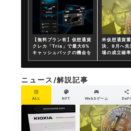
【無料プラン有】仮想通貨
米仮想通貨
クレカ「Tria」で最大6%
決、9月へ先
キャッシュバックの機会を
場の成立確率
ニュース/解説記事
ALL
NFT
Web3ゲーム
DeF