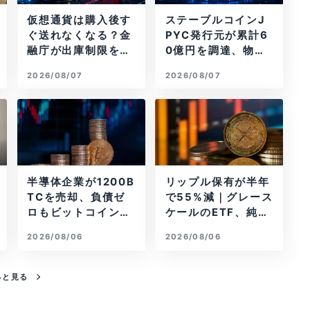
仮想通貨は購入後す
ステーブルコインJ
ぐ送れなくなる？金
PYC発行元が累計6
融庁が出庫制限を要
0億円を調達、物流
請
大手も出資参画
2026/08/07
2026/08/07
半導体企業が1200B
リップル保有が半年
TCを売却、負債ゼ
で55%減｜グレース
ロもビットコイン戦
ケールのETF、純資
略は後退
産1.6億ドル減
2026/08/06
2026/08/06
っと見る