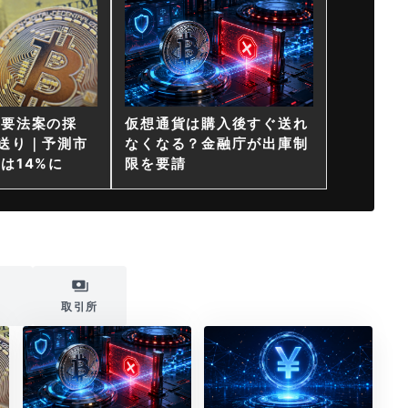
重要法案の採
仮想通貨は購入後すぐ送れ
送り｜予測市
なくなる？金融庁が出庫制
は14%に
限を要請
i
取引所