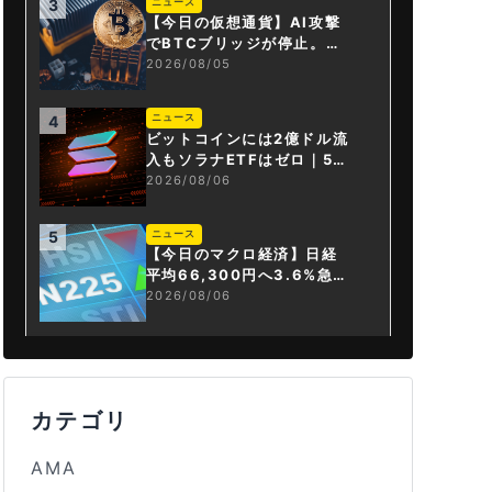
ニュース
3
【今日の仮想通貨】AI攻撃
でBTCブリッジが停止。金
融庁が「暗号資産・ステー
2026/08/05
ブルコイン課」新設
ニュース
4
ビットコインには2億ドル流
入もソラナETFはゼロ｜5営
業日連続で停止
2026/08/06
ニュース
5
【今日のマクロ経済】日経
平均66,300円へ3.6%急騰
もAI投資回収懸念が再燃
2026/08/06
カテゴリ
AMA