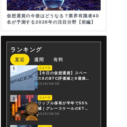
仮想通貨の今後はどうなる？業界有識者40
名が予測する2026年の注目分野【前編】
ランキング
直近
週間
有料
ニュース
1
【今日の仮想通貨】スペー
スXのBTC評価減と9億株の
解禁。208億円相当のBTC
2026/08/06
が盗難
ニュース
2
リップル保有が半年で55%
減｜グレースケールのET
F、純資産1.6億ドル減
2026/08/06