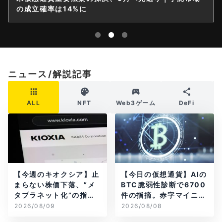
の成立確率は14%に
ニュース/解説記事
ALL
NFT
Web3ゲーム
DeFi
【今週のキオクシア】止
【今日の仮想通貨】AIの
まらない株価下落、”メ
BTC脆弱性診断で6700
タプラネット化”の指摘
件の指摘。赤字マイニン
は本当？
グ企業はAIに賭ける
2026/08/09
2026/08/08