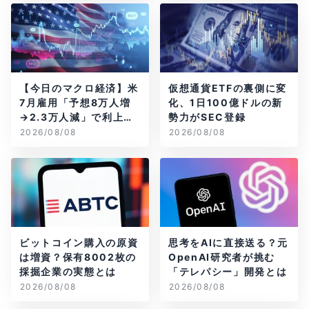
【今日のマクロ経済】米
仮想通貨ETFの裏側に変
7月雇用「予想8万人増
化、1日100億ドルの新
→2.3万人減」で利上げ
勢力がSEC登録
観測後退
2026/08/08
2026/08/08
ビットコイン購入の原資
思考をAIに直接送る？元
は増資？保有8002枚の
OpenAI研究者が挑む
採掘企業の実態とは
「テレパシー」開発とは
2026/08/08
2026/08/08