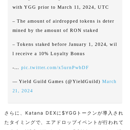
with YGG prior to March 11, 2024, UTC
– The amount of airdropped tokens is deter
mined by the amount of RON staked
– Tokens staked before January 1, 2024, wil
l receive a 10% Loyalty Bonus
-…
pic.twitter.com/x5urnPwbDF
— Yield Guild Games (@YieldGuild)
March
21, 2024
さらに、Katana DEXに$YGGトークンが導入され
たタイミングで、エアドロップイベントが行われて