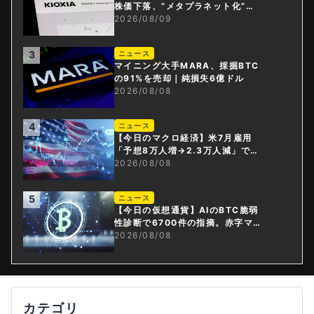
株価下落、”メタプラネット化”の
指摘は本当？
2026/08/09
3
ニュース
マイニング大手MARA、採掘BTC
の91%を売却｜純損失6億ドル
2026/08/08
4
ニュース
【今日のマクロ経済】米7月雇用
「予想8万人増→2.3万人減」で利
上げ観測後退
2026/08/08
5
ニュース
【今日の仮想通貨】AIのBTC脆弱
性診断で6700件の指摘。赤字マイ
ニング企業はAIに賭ける
2026/08/08
カテゴリ