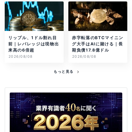
リップル、1ドル割れ目
赤字転落のBTCマイニン
前｜レバレッジは現物出
グ大手はAIに賭ける｜長
来高の6倍超
期負債17.8億ドル
2026/08/08
2026/08/08
もっと見る