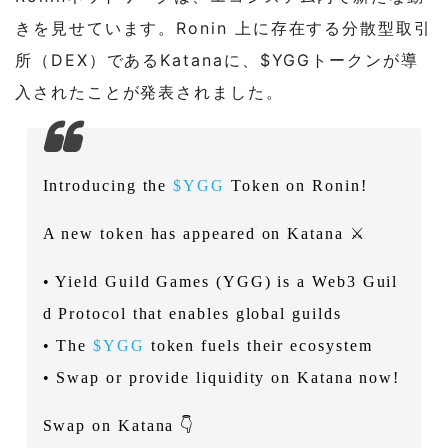
きを見せています。Ronin 上に存在する分散型取引
所（DEX）であるKatanaに、$YGGトークンが導
入されたことが発表されました。
Introducing the
$YGG
Token on Ronin!
A new token has appeared on Katana ⚔️
• Yield Guild Games (YGG) is a Web3 Guil
d Protocol that enables global guilds
• The
$YGG
token fuels their ecosystem
• Swap or provide liquidity on Katana now!
Swap on Katana 👇