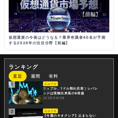
仮想通貨の今後はどうなる？業界有識者40名が予測
する2026年の注目分野【前編】
ランキング
直近
週間
有料
1
ニュース
リップル、1ドル割れ目前｜レバレ
ッジは現物出来高の6倍超
2026/08/08
2
ニュース
【今週のキオクシア】止まらない