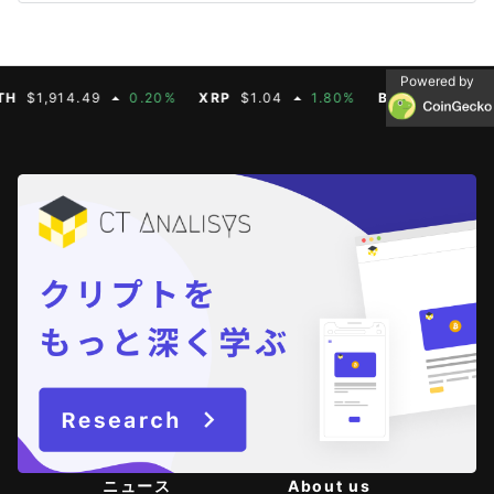
Powered by
1,914.49
0.20%
XRP
$1.04
1.80%
BNB
$603.21
1.
ニュース
About us