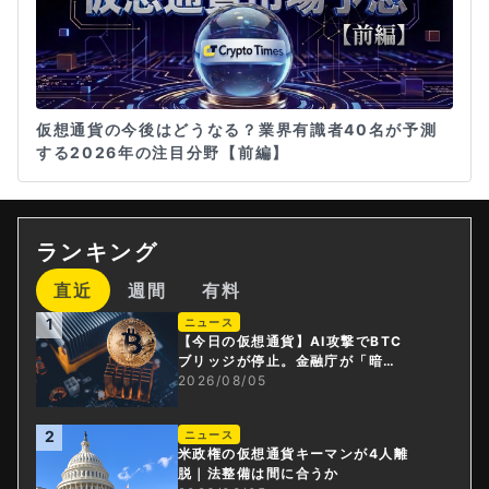
仮想通貨の今後はどうなる？業界有識者40名が予測
する2026年の注目分野【前編】
ランキング
直近
週間
有料
1
ニュース
【今日の仮想通貨】AI攻撃でBTC
ブリッジが停止。金融庁が「暗号
資産・ステーブルコイン課」新設
2026/08/05
2
ニュース
米政権の仮想通貨キーマンが4人離
脱｜法整備は間に合うか