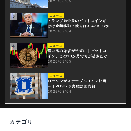
2026/08/05
3
ニュース
トランプ系企業のビットコインが
ほぼ全額移動？残りは3.43BTCか
2026/08/04
4
ニュース
追い風のはずが半値に｜ビットコ
イン、この10か月で何が起きたか
2026/08/05
5
ニュース
ローソンがステーブルコイン決済
へ｜POSレジ完結は国内初
2026/08/04
カテゴリ