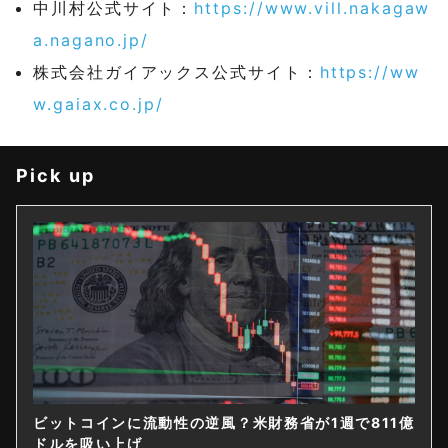
中川村公式サイト：
https://www.vill.nakagaw
a.nagano.jp/
株式会社ガイアックス公式サイト：
https://ww
w.gaiax.co.jp/
Pick up
ゲームストップ、保有4710BTCのうち直接保有は1枚
｜14億ドル社債を株式化