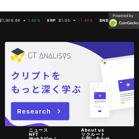
Powered by
66
1.60%
XRP
$1.05
-1.40%
BNB
$592.50
-0.60%
ニュース
About us
NFT
リクルート
Web3ゲーム
お問い合わせ