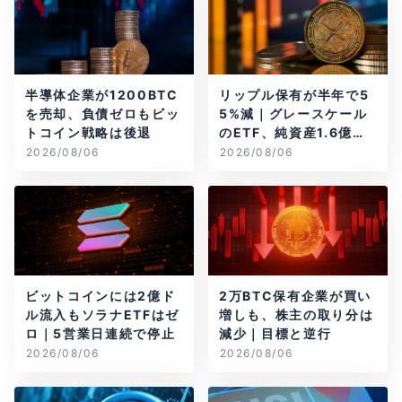
半導体企業が1200BTC
リップル保有が半年で5
を売却、負債ゼロもビッ
5%減｜グレースケール
トコイン戦略は後退
のETF、純資産1.6億ド
ル減
2026/08/06
2026/08/06
ビットコインには2億ド
2万BTC保有企業が買い
ル流入もソラナETFはゼ
増しも、株主の取り分は
ロ｜5営業日連続で停止
減少｜目標と逆行
2026/08/06
2026/08/06