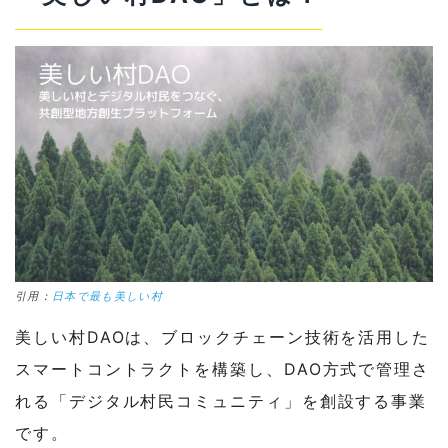
タル村民とつくった地域資源NFT」
1-5
中川村：「銭不動お札NFT」
2
「美しい村DAO」を運営する株式会社ガ
イアックスとは？
3
まとめ
3-1
「美しい村DAO」&関係自治体・各種infor
mation
引用：
日本で最も美しい村
美しい村DAOは、ブロックチェーン技術を活用した
スマートコントラクトを構築し、DAO方式で管理さ
れる「デジタル村民コミュニティ」を創設する事業
です。