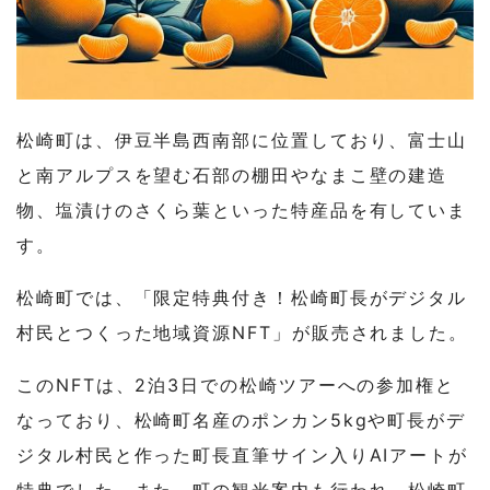
松崎町は、伊豆半島西南部に位置しており、富士山
と南アルプスを望む石部の棚田やなまこ壁の建造
物、塩漬けのさくら葉といった特産品を有していま
す。
松崎町では、「限定特典付き！松崎町長がデジタル
村民とつくった地域資源NFT」が販売されました。
このNFTは、2泊3日での松崎ツアーへの参加権と
なっており、松崎町名産のポンカン5kgや町⻑がデ
ジタル村⺠と作った町⻑直筆サイン⼊りAIアートが