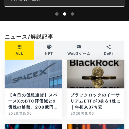
ニュース/解説記事
ALL
NFT
Web3ゲーム
DeFi
【今日の仮想通貨】スペ
ブラックロックのイーサ
ースXのBTC評価減と9
リアムETFが3株を1株に
億株の解禁。208億円相
｜年初来37%安
当のBTCが盗難
2026/08/06
2026/08/06