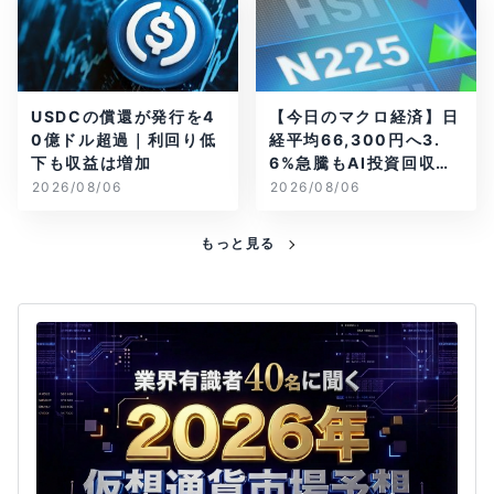
USDCの償還が発行を4
【今日のマクロ経済】日
0億ドル超過｜利回り低
経平均66,300円へ3.
下も収益は増加
6%急騰もAI投資回収懸
念が再燃
2026/08/06
2026/08/06
もっと見る