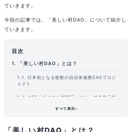
ていきます。
今回の記事では、「美しい村DAO」について紹介し
ていきます。
目次
1
「美しい村DAO」とは？
1-1
日本初となる複数の自治体連携DAOプロジ
ェクト
1-2
NFT「デジタル村民証」によって各地元特
有の特典を獲得可能
すべて表示
1-3
智頭町：「２泊３日地域資源ツアーNFT」
「美しい村DAO」とは？
1-4
松崎町：「限定特典付き！松崎町長がデジ