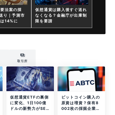
重要法案の採
仮想通貨は購入後すぐ送れ
送り｜予測市
なくなる？金融庁が出庫制
は14%に
限を要請
i
取引所
仮想通貨ETFの裏側
ビットコイン購入の
に変化、1日100億
原資は増資？保有8
ドルの新勢力がSEC
002枚の採掘企業の
登録
実態とは