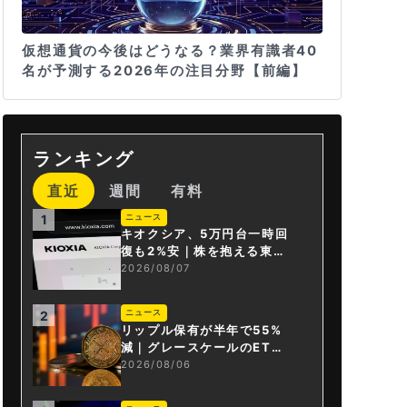
仮想通貨の今後はどうなる？業界有識者40
名が予測する2026年の注目分野【前編】
ランキング
直近
週間
有料
ニュース
1
キオクシア、5万円台一時回
復も2%安｜株を抱える東芝
は純利益30倍
2026/08/07
ニュース
2
リップル保有が半年で55%
減｜グレースケールのET
F、純資産1.6億ドル減
2026/08/06