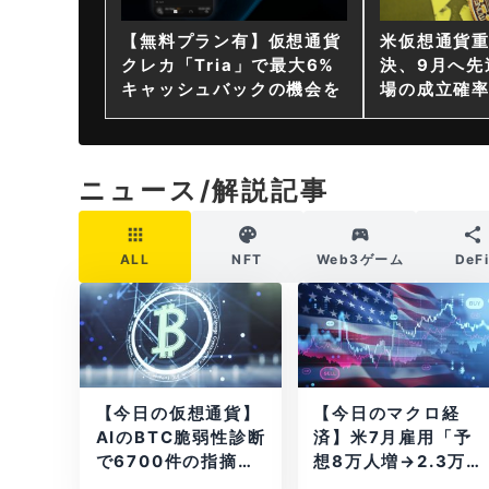
【無料プラン有】仮想通貨
米仮想通貨
クレカ「Tria」で最大6%
決、9月へ先
キャッシュバックの機会を
場の成立確率
ニュース/解説記事
ALL
NFT
Web3ゲーム
DeF
【今日の仮想通貨】
【今日のマクロ経
AIのBTC脆弱性診断
済】米7月雇用「予
で6700件の指摘。
想8万人増→2.3万
赤字マイニング企業
人減」で利上げ観測