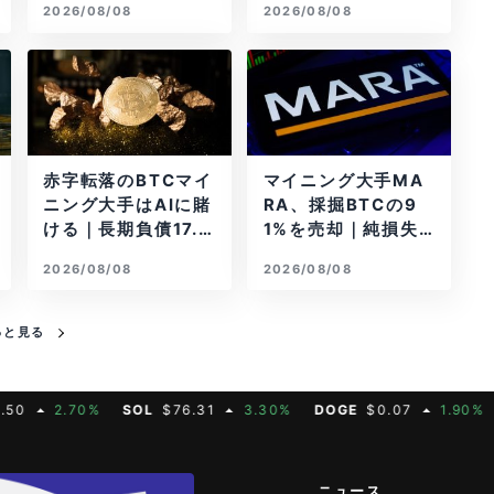
2026/08/08
2026/08/08
赤字転落のBTCマイ
マイニング大手MA
ニング大手はAIに賭
RA、採掘BTCの9
ける｜長期負債17.8
1%を売却｜純損失6
億ドル
億ドル
2026/08/08
2026/08/08
っと見る
2.70%
SOL
$76.31
3.30%
DOGE
$0.07
1.90%
MAT
ニュース