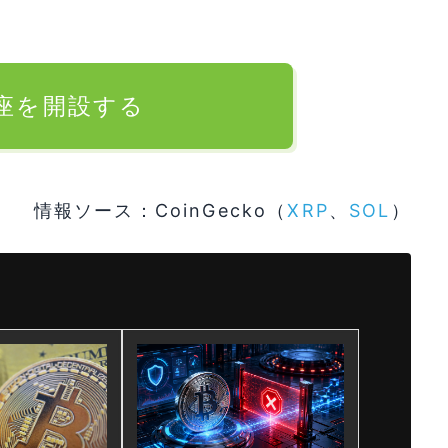
口座を開設する
情報ソース：CoinGecko（
XRP
、
SOL
）