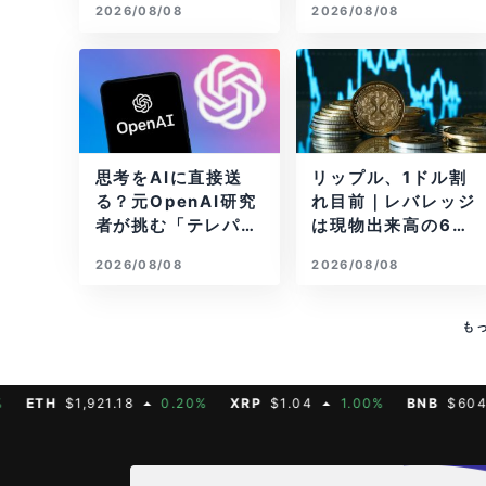
2026/08/08
2026/08/08
はAIに賭ける
後退
思考をAIに直接送
リップル、1ドル割
る？元OpenAI研究
れ目前｜レバレッジ
者が挑む「テレパシ
は現物出来高の6倍
ー」開発とは
超
2026/08/08
2026/08/08
も
H
$1,921.18
0.20%
XRP
$1.04
1.00%
BNB
$604.50