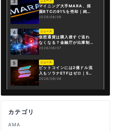
ニュース
3
マイニング大手MARA、採
掘BTCの91%を売却｜純損
失6億ドル
2026/08/08
ニュース
4
仮想通貨は購入後すぐ送れ
なくなる？金融庁が出庫制
限を要請
2026/08/07
ニュース
5
ビットコインには2億ドル流
入もソラナETFはゼロ｜5営
業日連続で停止
2026/08/06
カテゴリ
AMA