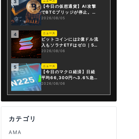
ニュース
3
【今日の仮想通貨】AI攻撃
でBTCブリッジが停止。金
融庁が「暗号資産・ステー
2026/08/05
ブルコイン課」新設
ニュース
4
ビットコインには2億ドル流
入もソラナETFはゼロ｜5営
業日連続で停止
2026/08/06
ニュース
5
【今日のマクロ経済】日経
平均66,300円へ3.6%急騰
もAI投資回収懸念が再燃
2026/08/06
カテゴリ
AMA