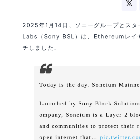
2025年1月14日、ソニーグループとスターテイ
Labs（Sony BSL）は、Ethereu
チしました。
Today is the day. Soneium Mainne
Launched by Sony Block Solution
ompany, Soneium is a Layer 2 blo
and communities to protect their r
open internet that…
pic.twitter.