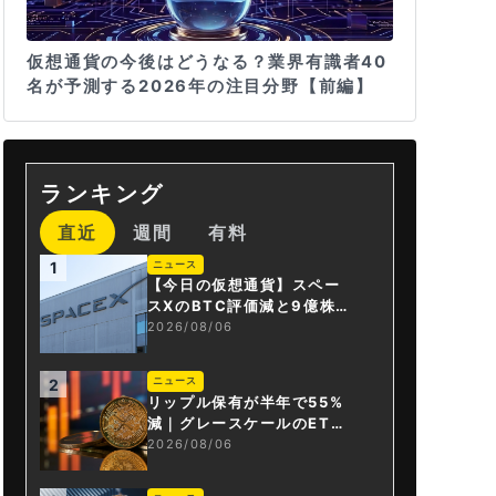
仮想通貨の今後はどうなる？業界有識者40
名が予測する2026年の注目分野【前編】
ランキング
直近
週間
有料
ニュース
1
【今日の仮想通貨】スペー
スXのBTC評価減と9億株の
解禁。208億円相当のBTC
2026/08/06
が盗難
ニュース
2
リップル保有が半年で55%
減｜グレースケールのET
F、純資産1.6億ドル減
2026/08/06