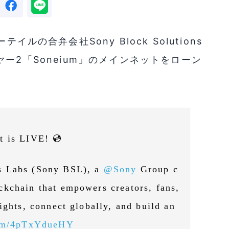
ルの合弁会社Sony Block Solutions
mレイヤー2「Soneium」のメインネットをローン
t is LIVE! 💿
s Labs (Sony BSL), a
@Sony
Group c
ckchain that empowers creators, fans,
ights, connect globally, and build an
com/4pTxYdueHY