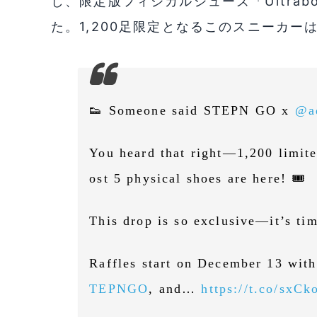
し、限定版フィジカルシューズ「Ultrab
た。1,200足限定となるこのスニーカー
👟 Someone said STEPN GO x
@a
You heard that right—1,200 limit
ost 5 physical shoes are here! 🎟️
This drop is so exclusive—it’s t
Raffles start on December 13 with
TEPNGO
, and…
https://t.co/sxC