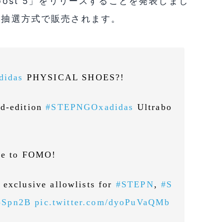
oost 5」をリリースすることを発表しまし
は抽選方式で販売されます。
didas
PHYSICAL SHOES?!
ed-edition
#STEPNGOxadidas
Ultrabo
ime to FOMO!
 exclusive allowlists for
#STEPN
,
#S
koSpn2B
pic.twitter.com/dyoPuVaQMb