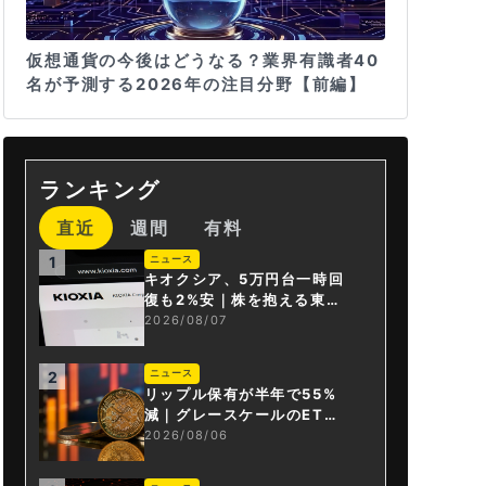
仮想通貨の今後はどうなる？業界有識者40
名が予測する2026年の注目分野【前編】
ランキング
直近
週間
有料
ニュース
1
キオクシア、5万円台一時回
復も2%安｜株を抱える東芝
は純利益30倍
2026/08/07
ニュース
2
リップル保有が半年で55%
減｜グレースケールのET
F、純資産1.6億ドル減
2026/08/06