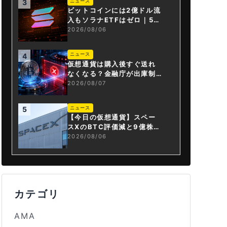
ニュース
3
ビットコインには2億ドル流
入もソラナETFはゼロ｜5営
業日連続で停止
2026/08/06
ニュース
4
仮想通貨は購入後すぐ送れ
なくなる？金融庁が出庫制
限を要請
2026/08/07
ニュース
5
【今日の仮想通貨】スペー
スXのBTC評価減と9億株の
解禁。208億円相当のBTC
2026/08/06
が盗難
カテゴリ
AMA