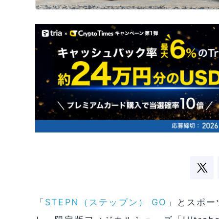
「
STEPN（ステップン） GO
」とスポー