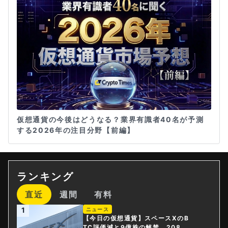
仮想通貨の今後はどうなる？業界有識者40名が予測
する2026年の注目分野【前編】
ランキング
直近
週間
有料
1
ニュース
【今日の仮想通貨】スペースXのB
TC評価減と9億株の解禁。208億