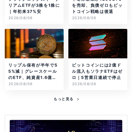
リアムETFが3株を1株に
を売却、負債ゼロもビッ
｜年初来37%安
トコイン戦略は後退
2026/08/06
2026/08/06
リップル保有が半年で5
ビットコインには2億ド
5%減｜グレースケール
ル流入もソラナETFはゼ
のETF、純資産1.6億ド
ロ｜5営業日連続で停止
ル減
2026/08/06
2026/08/06
もっと見る