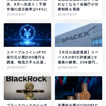
決、9月へ先送り｜予測
れなくなる？金融庁が出
市場の成立確率は14%に
庫制限を要請
2026/08/07
2026/08/07
ステーブルコインJPYC
【今日の仮想通貨】スペ
発行元が累計60億円を
ースXのBTC評価減と9
調達、物流大手も出資参
億株の解禁。208億円相
画
当のBTCが盗難
2026/08/07
2026/08/06
ブラックロックのイーサ
半導体企業が1200BTC