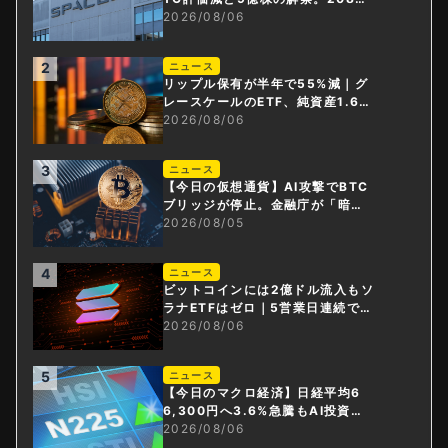
円相当のBTCが盗難
2026/08/06
2
ニュース
リップル保有が半年で55%減｜グ
レースケールのETF、純資産1.6億
ドル減
2026/08/06
3
ニュース
【今日の仮想通貨】AI攻撃でBTC
ブリッジが停止。金融庁が「暗号
資産・ステーブルコイン課」新設
2026/08/05
4
ニュース
ビットコインには2億ドル流入もソ
ラナETFはゼロ｜5営業日連続で停
止
2026/08/06
5
ニュース
【今日のマクロ経済】日経平均6
6,300円へ3.6%急騰もAI投資回
収懸念が再燃
2026/08/06