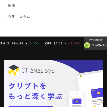
技術
特集・コラム
Powered by
$1,894.89
0.00%
XRP
$1.02
-2.30%
BNB
$587.07