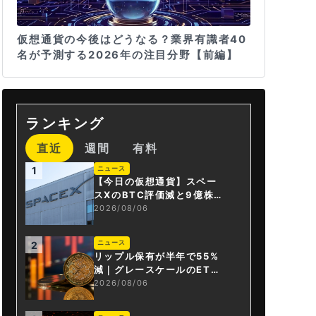
仮想通貨の今後はどうなる？業界有識者40
名が予測する2026年の注目分野【前編】
ランキング
直近
週間
有料
ニュース
1
【今日の仮想通貨】スペー
スXのBTC評価減と9億株の
解禁。208億円相当のBTC
2026/08/06
が盗難
ニュース
2
リップル保有が半年で55%
減｜グレースケールのET
F、純資産1.6億ドル減
2026/08/06