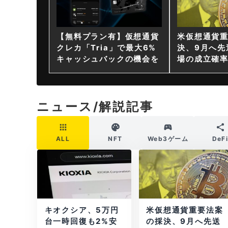
【無料プラン有】仮想通貨
米仮想通貨
クレカ「Tria」で最大6%
決、9月へ先
キャッシュバックの機会を
場の成立確率
ニュース/解説記事
ALL
NFT
Web3ゲーム
DeF
キオクシア、5万円
米仮想通貨重要法案
台一時回復も2%安
の採決、9月へ先送