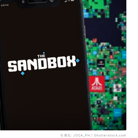
引用元: JOCA_PH / Shutterstock.com