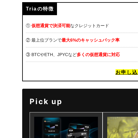
Triaの特徴
①
仮想通貨で決済可能
なクレジットカード
② 最上位プランで
最大6%のキャッシュバック率
③ BTCやETH、JPYCなど
多くの仮想通貨に対応
お申し込
Pick up