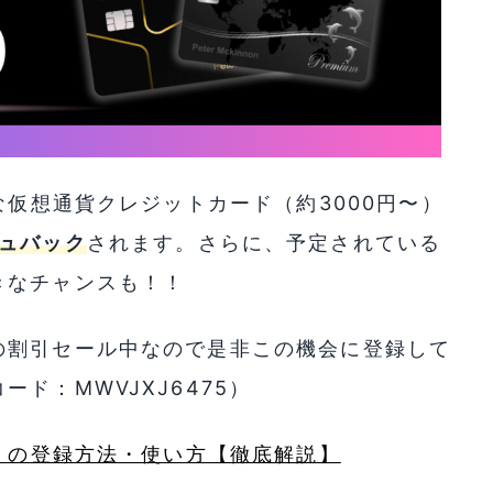
仮想通貨クレジットカード（約3000円〜）
ュバック
されます。さらに、予定されている
きなチャンスも！！
の割引セール中なので是非この機会に登録して
ド：MWVJXJ6475）
a」の登録方法・使い方【徹底解説】