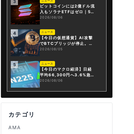
ニュース
3
ビットコインには2億ドル流
入もソラナETFはゼロ｜5営
業日連続で停止
2026/08/06
ニュース
4
【今日の仮想通貨】AI攻撃
でBTCブリッジが停止。金
融庁が「暗号資産・ステー
2026/08/05
ブルコイン課」新設
ニュース
5
【今日のマクロ経済】日経
平均66,300円へ3.6%急騰
もAI投資回収懸念が再燃
2026/08/06
カテゴリ
AMA