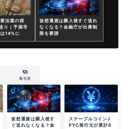
重要法案の採
仮想通貨は購入後すぐ送れ
送り｜予測市
なくなる？金融庁が出庫制
は14%に
限を要請
i
取引所
仮想通貨は購入後す
ステーブルコインJ
ぐ送れなくなる？金
PYC発行元が累計6