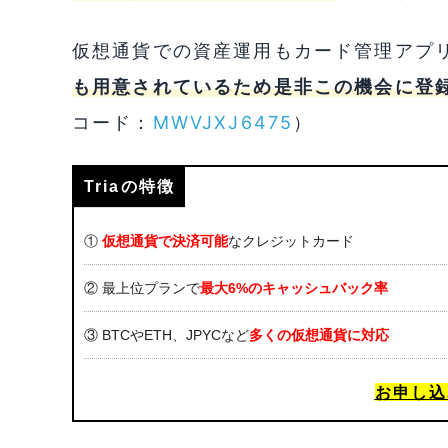
仮想通貨での資産運用もカード管理アプ
も用意されているため是非この機会に登
コード：
MWVJXJ6475
）
Triaの特徴
①
仮想通貨で決済可能
なクレジットカード
② 最上位プランで
最大6%のキャッシュバック率
③ BTCやETH、JPYCなど
多くの仮想通貨に対応
お申し込