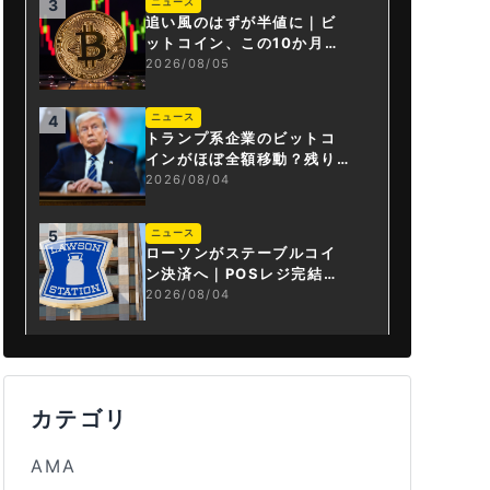
ニュース
3
追い風のはずが半値に｜ビ
ットコイン、この10か月で
何が起きたか
2026/08/05
ニュース
4
トランプ系企業のビットコ
インがほぼ全額移動？残り
は3.43BTCか
2026/08/04
ニュース
5
ローソンがステーブルコイ
ン決済へ｜POSレジ完結は
国内初
2026/08/04
カテゴリ
AMA