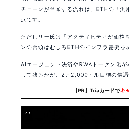
チェーンが台頭する流れは、ETHの「汎
点です。
ただしリー氏は「アクティビティが価格
ンの台頭はむしろETHのインフラ需要を
AIエージェント決済やRWAトークン化
して残るかが、2万2,000ドル目標の信
【PR】Triaカードで
キ
AD