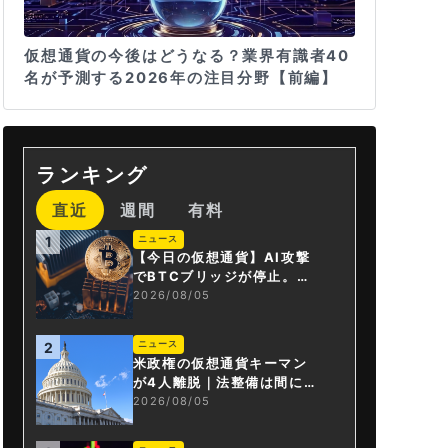
仮想通貨の今後はどうなる？業界有識者40
名が予測する2026年の注目分野【前編】
ランキング
直近
週間
有料
ニュース
1
【今日の仮想通貨】AI攻撃
でBTCブリッジが停止。金
融庁が「暗号資産・ステー
2026/08/05
ブルコイン課」新設
ニュース
2
米政権の仮想通貨キーマン
が4人離脱｜法整備は間に合
うか
2026/08/05