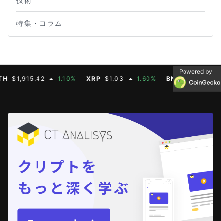
技術
特集・コラム
Powered by
1,915.42
1.10%
XRP
$1.03
1.60%
BNB
$592.88
0.3