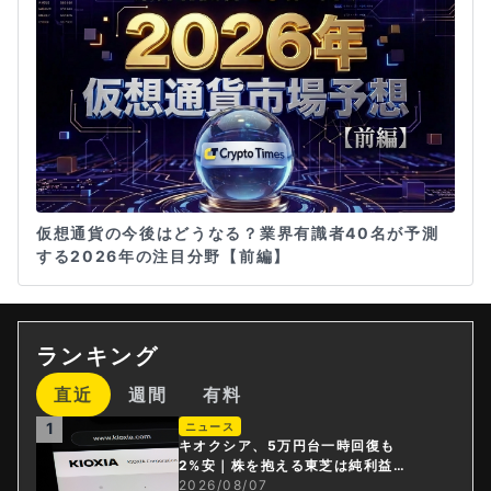
仮想通貨の今後はどうなる？業界有識者40名が予測
する2026年の注目分野【前編】
ランキング
直近
週間
有料
1
ニュース
キオクシア、5万円台一時回復も
2%安｜株を抱える東芝は純利益3
0倍
2026/08/07