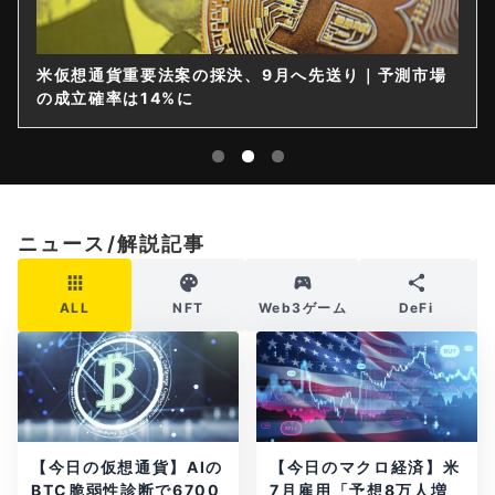
米仮想通貨重要法案の採決、9月へ先送り｜予測市場
の成立確率は14%に
ニュース/解説記事
ALL
NFT
Web3ゲーム
DeFi
【今日の仮想通貨】AIの
【今日のマクロ経済】米
BTC脆弱性診断で6700
7月雇用「予想8万人増