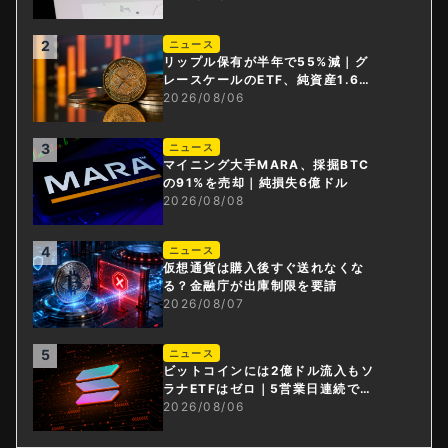
2
ニュース
リップル保有が半年で55%減｜グ
レースケールのETF、純資産1.6億
ドル減
2026/08/06
3
ニュース
マイニング大手MARA、採掘BTC
の91%を売却｜純損失6億ドル
2026/08/08
4
ニュース
仮想通貨は購入後すぐ送れなくな
る？金融庁が出庫制限を要請
2026/08/07
5
ニュース
ビットコインには2億ドル流入もソ
ラナETFはゼロ｜5営業日連続で停
止
2026/08/06