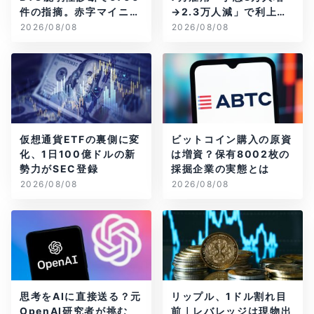
件の指摘。赤字マイニン
→2.3万人減」で利上げ
グ企業はAIに賭ける
観測後退
2026/08/08
2026/08/08
仮想通貨ETFの裏側に変
ビットコイン購入の原資
化、1日100億ドルの新
は増資？保有8002枚の
勢力がSEC登録
採掘企業の実態とは
2026/08/08
2026/08/08
思考をAIに直接送る？元
リップル、1ドル割れ目
OpenAI研究者が挑む
前｜レバレッジは現物出