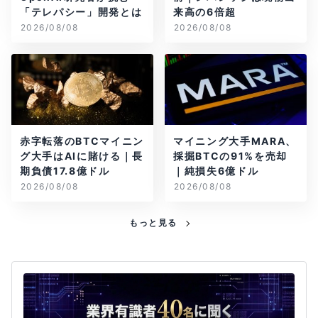
「テレパシー」開発とは
来高の6倍超
2026/08/08
2026/08/08
赤字転落のBTCマイニン
マイニング大手MARA、
グ大手はAIに賭ける｜長
採掘BTCの91%を売却
期負債17.8億ドル
｜純損失6億ドル
2026/08/08
2026/08/08
もっと見る