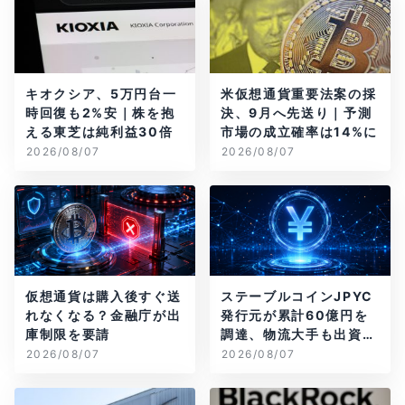
キオクシア、5万円台一
米仮想通貨重要法案の採
時回復も2%安｜株を抱
決、9月へ先送り｜予測
える東芝は純利益30倍
市場の成立確率は14%に
2026/08/07
2026/08/07
仮想通貨は購入後すぐ送
ステーブルコインJPYC
れなくなる？金融庁が出
発行元が累計60億円を
庫制限を要請
調達、物流大手も出資参
画
2026/08/07
2026/08/07