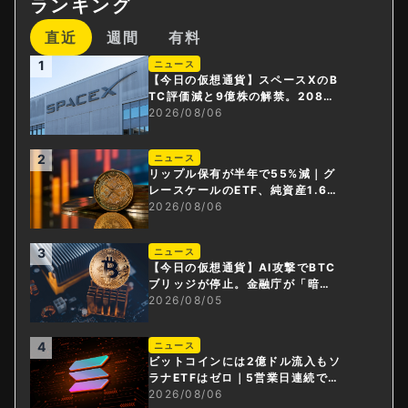
ランキング
直近
週間
有料
1
ニュース
【今日の仮想通貨】スペースXのB
TC評価減と9億株の解禁。208億
円相当のBTCが盗難
2026/08/06
2
ニュース
リップル保有が半年で55%減｜グ
レースケールのETF、純資産1.6億
ドル減
2026/08/06
3
ニュース
【今日の仮想通貨】AI攻撃でBTC
ブリッジが停止。金融庁が「暗号
資産・ステーブルコイン課」新設
2026/08/05
4
ニュース
ビットコインには2億ドル流入もソ
ラナETFはゼロ｜5営業日連続で停
止
2026/08/06