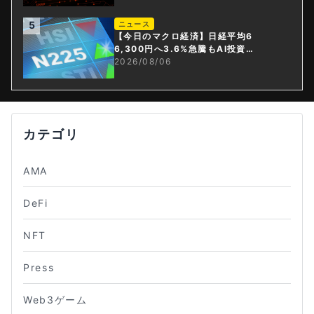
5
ニュース
【今日のマクロ経済】日経平均6
6,300円へ3.6%急騰もAI投資回
収懸念が再燃
2026/08/06
カテゴリ
AMA
DeFi
NFT
Press
Web3ゲーム