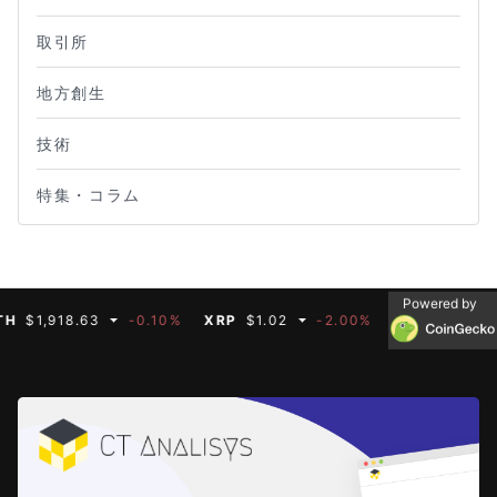
取引所
地方創生
技術
特集・コラム
Powered by
,918.63
-0.10%
XRP
$1.02
-2.00%
BNB
$592.66
-