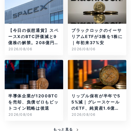
【今日の仮想通貨】スペ
ブラックロックのイーサ
ースXのBTC評価減と9
リアムETFが3株を1株に
億株の解禁。208億円相
｜年初来37%安
当のBTCが盗難
2026/08/06
2026/08/06
半導体企業が1200BTC
リップル保有が半年で5
を売却、負債ゼロもビッ
5%減｜グレースケール
トコイン戦略は後退
のETF、純資産1.6億ド
ル減
2026/08/06
2026/08/06
もっと見る