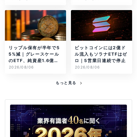
リップル保有が半年で5
ビットコインには2億ド
5%減｜グレースケール
ル流入もソラナETFはゼ
のETF、純資産1.6億ド
ロ｜5営業日連続で停止
ル減
2026/08/06
2026/08/06
もっと見る