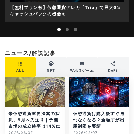
【無料プラン有】仮想通貨クレカ「Tria」で最大6%
キャッシュバックの機会を
ニュース/解説記事
ALL
NFT
Web3ゲーム
DeFi
米仮想通貨重要法案の採
仮想通貨は購入後すぐ送
決、9月へ先送り｜予測
れなくなる？金融庁が出
市場の成立確率は14%に
庫制限を要請
2026/08/07
2026/08/07