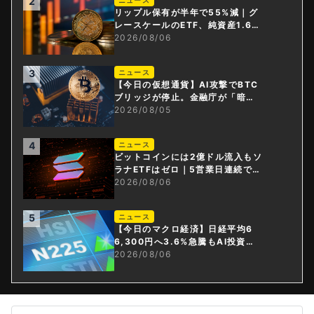
2
ニュース
リップル保有が半年で55%減｜グ
レースケールのETF、純資産1.6億
ドル減
2026/08/06
3
ニュース
【今日の仮想通貨】AI攻撃でBTC
ブリッジが停止。金融庁が「暗号
資産・ステーブルコイン課」新設
2026/08/05
4
ニュース
ビットコインには2億ドル流入もソ
ラナETFはゼロ｜5営業日連続で停
止
2026/08/06
5
ニュース
【今日のマクロ経済】日経平均6
6,300円へ3.6%急騰もAI投資回
収懸念が再燃
2026/08/06