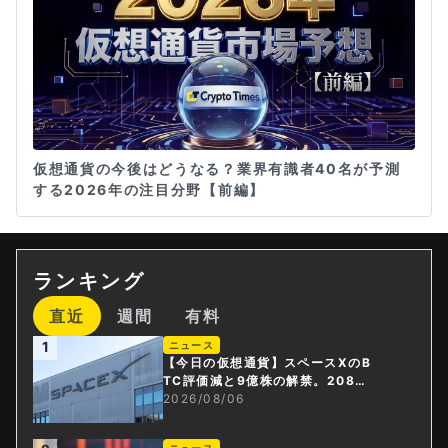
仮想通貨の今後はどうなる？業界有識者40名が予測
する2026年の注目分野【前編】
ランキング
直近
週間
有料
1
ニュース
【今日の仮想通貨】スペースXのB
TC評価減と9億株の解禁。208億
円相当のBTCが盗難
2026/08/06