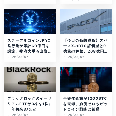
ステーブルコインJPYC
【今日の仮想通貨】スペ
発行元が累計60億円を
ースXのBTC評価減と9
調達、物流大手も出資参
億株の解禁。208億円相
画
当のBTCが盗難
2026/08/07
2026/08/06
ブラックロックのイーサ
半導体企業が1200BTC
リアムETFが3株を1株に
を売却、負債ゼロもビッ
｜年初来37%安
トコイン戦略は後退
2026/08/06
2026/08/06