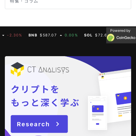
特集・コラム
Powered by
-2.30%
BNB
$587.07
0.00%
SOL
$72.61
-1.20%
DO