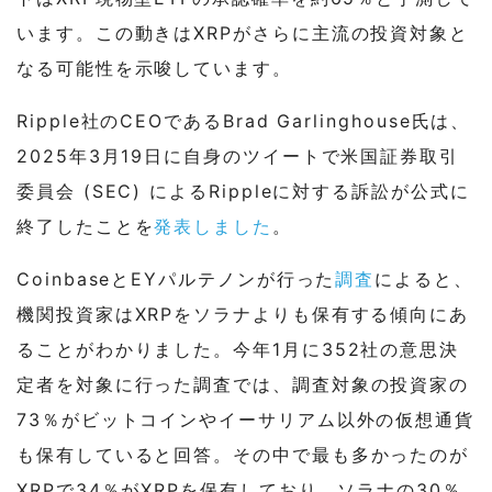
います。この動きはXRPがさらに主流の投資対象と
なる可能性を示唆しています。
Ripple社のCEOであるBrad Garlinghouse氏は、
2025年3月19日に自身のツイートで米国証券取引
委員会 (SEC) によるRippleに対する訴訟が公式に
終了したことを
発表しました
。
CoinbaseとEYパルテノンが行った
調査
によると、
機関投資家はXRPをソラナよりも保有する傾向にあ
ることがわかりました。今年1月に352社の意思決
定者を対象に行った調査では、調査対象の投資家の
73％がビットコインやイーサリアム以外の仮想通貨
も保有していると回答。その中で最も多かったのが
XRPで34％がXRPを保有しており、ソラナの30％