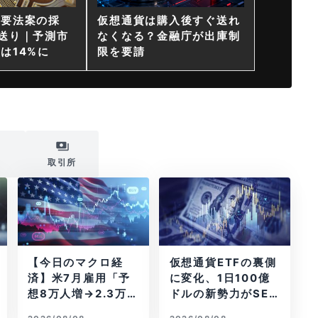
重要法案の採
仮想通貨は購入後すぐ送れ
送り｜予測市
なくなる？金融庁が出庫制
は14%に
限を要請
i
取引所
【今日のマクロ経
仮想通貨ETFの裏側
済】米7月雇用「予
に変化、1日100億
想8万人増→2.3万
ドルの新勢力がSEC
人減」で利上げ観測
登録