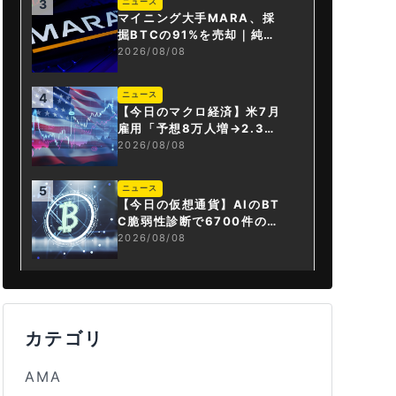
ニュース
3
マイニング大手MARA、採
掘BTCの91%を売却｜純損
失6億ドル
2026/08/08
ニュース
4
【今日のマクロ経済】米7月
雇用「予想8万人増→2.3万
人減」で利上げ観測後退
2026/08/08
ニュース
5
【今日の仮想通貨】AIのBT
C脆弱性診断で6700件の指
摘。赤字マイニング企業はA
2026/08/08
Iに賭ける
カテゴリ
AMA