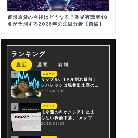
仮想通貨の今後はどうなる？業界有識者40
名が予測する2026年の注目分野【前編】
ランキング
直近
週間
有料
ニュース
1
リップル、1ドル割れ目前｜
レバレッジは現物出来高の6
倍超
2026/08/08
ニュース
2
【今週のキオクシア】止ま
らない株価下落、”メタプラ
ネット化”の指摘は本当？
2026/08/09