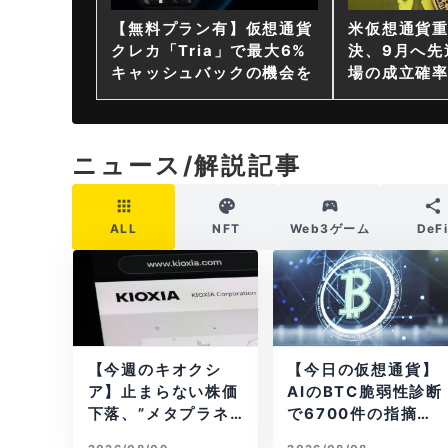
【無料プラン有】仮想通貨
米仮想通貨
クレカ「Tria」で最大6%
決、9月へ先
キャッシュバックの機会を
場の成立確率
ニュース/解説記事
ALL
NFT
Web3ゲーム
DeF
【今週のキオクシ
【今日の仮想通貨】
ア】止まらない株価
AIのBTC脆弱性診断
下落、”メタプラネ
で6700件の指摘。
ット化”の指摘は本
赤字マイニング企業