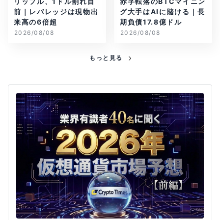
リップル、1ドル割れ目
赤字転落のBTCマイニン
前｜レバレッジは現物出
グ大手はAIに賭ける｜長
来高の6倍超
期負債17.8億ドル
2026/08/08
2026/08/08
もっと見る