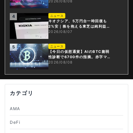
上げ観測後退
2026/08/08
4
ニュース
キオクシア、5万円台一時回復も
2%安｜株を抱える東芝は純利益3
0倍
2026/08/07
5
ニュース
【今日の仮想通貨】AIのBTC脆弱
性診断で6700件の指摘。赤字マイ
ニング企業はAIに賭ける
2026/08/08
カテゴリ
AMA
DeFi