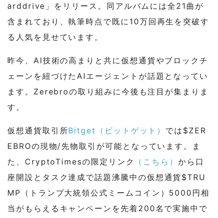
arddrive」をリリース。同アルバムには全21曲が
含まれており、執筆時点で既に10万回再生を突破す
る人気を見せています。
昨今、AI技術の高まりと共に仮想通貨やブロックチ
ェーンを紐づけたAIエージェントが話題となってい
ます。Zerebroの取り組みに今後も注目が集まりま
す。
仮想通貨取引所
Bitget（ビットゲット）
では$ZER
EBROの現物/先物取引が可能となっています。ま
た、CryptoTimesの限定リンク
（こちら）
から口
座開設とタスク達成で話題沸騰中の仮想通貨$TRU
MP（トランプ大統領公式ミームコイン）5000円相
当がもらえるキャンペーンを先着200名で実施中で