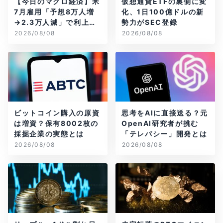
【今日のマクロ経済】米
仮想通貨ETFの裏側に変
7月雇用「予想8万人増
化、1日100億ドルの新
→2.3万人減」で利上げ
勢力がSEC登録
観測後退
2026/08/08
2026/08/08
ビットコイン購入の原資
思考をAIに直接送る？元
は増資？保有8002枚の
OpenAI研究者が挑む
採掘企業の実態とは
「テレパシー」開発とは
2026/08/08
2026/08/08