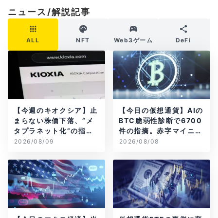
ニュース/解説記事
ALL
NFT
Web3ゲーム
DeFi
【今週のキオクシア】止
【今日の仮想通貨】AIの
まらない株価下落、”メ
BTC脆弱性診断で6700
タプラネット化”の指摘
件の指摘。赤字マイニン
は本当？
グ企業はAIに賭ける
2026/08/09
2026/08/08