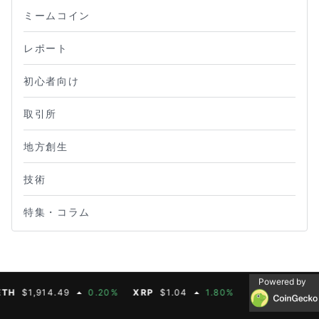
ミームコイン
レポート
初心者向け
取引所
地方創生
技術
特集・コラム
Powered by
$1,914.49
0.20%
XRP
$1.04
1.80%
BNB
$603.21
1