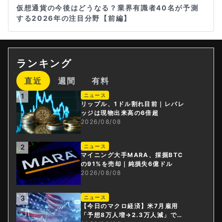
仮想通貨の今後はどうなる？業界有識者40名が予測
する2026年の注目分野【前編】
ランキング
直近
週間
有料
1
ニュース
リップル、1ドル割れ目前｜レバレ
ッジは現物出来高の6倍超
2026/08/08
2
ニュース
マイニング大手MARA、採掘BTC
の91%を売却｜純損失6億ドル
2026/08/08
3
ニュース
【今日のマクロ経済】米7月雇用
「予想8万人増→2.3万人減」で利