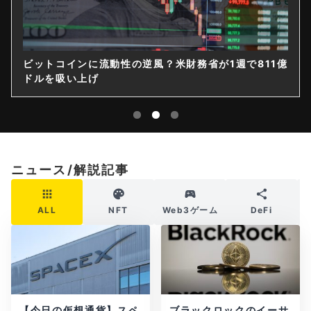
ビットコインに流動性の逆風？米財務省が1週で811億
ドルを吸い上げ
ニュース/解説記事
ALL
NFT
Web3ゲーム
DeFi
【今日の仮想通貨】スペ
ブラックロックのイーサ