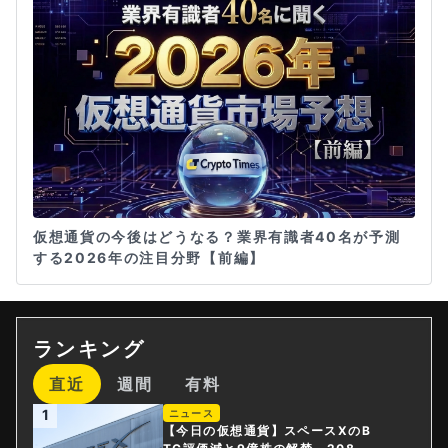
仮想通貨の今後はどうなる？業界有識者40名が予測
する2026年の注目分野【前編】
ランキング
直近
週間
有料
1
ニュース
【今日の仮想通貨】スペースXのB