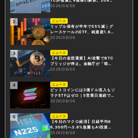
TC評価減と9億株の解禁。208億
円相当のBTCが盗難
2026/08/06
2
ニュース
リップル保有が半年で55%減｜グ
レースケールのETF、純資産1.6億
ドル減
2026/08/06
3
ニュース
【今日の仮想通貨】AI攻撃でBTC
ブリッジが停止。金融庁が「暗号
資産・ステーブルコイン課」新設
2026/08/05
4
ニュース
ビットコインには2億ドル流入もソ
ラナETFはゼロ｜5営業日連続で停
止
2026/08/06
5
ニュース
【今日のマクロ経済】日経平均6
6,300円へ3.6%急騰もAI投資回
収懸念が再燃
2026/08/06