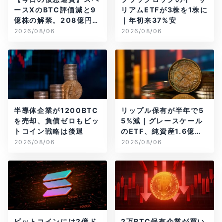
ースXのBTC評価減と9
リアムETFが3株を1株に
億株の解禁。208億円相
｜年初来37%安
当のBTCが盗難
2026/08/06
2026/08/06
半導体企業が1200BTC
リップル保有が半年で5
を売却、負債ゼロもビッ
5%減｜グレースケール
トコイン戦略は後退
のETF、純資産1.6億ド
ル減
2026/08/06
2026/08/06
ビットコインには2億ド
2万BTC保有企業が買い