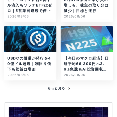
ル流入もソラナETFはゼ
増しも、株主の取り分は
ロ｜5営業日連続で停止
減少｜目標と逆行
2026/08/06
2026/08/06
USDCの償還が発行を4
【今日のマクロ経済】日
0億ドル超過｜利回り低
経平均66,300円へ3.
下も収益は増加
6%急騰もAI投資回収懸
念が再燃
2026/08/06
2026/08/06
もっと見る