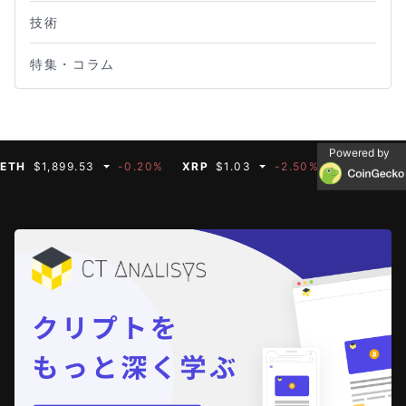
技術
特集・コラム
Powered by
$1,899.53
-0.20%
XRP
$1.03
-2.50%
BNB
$591.35