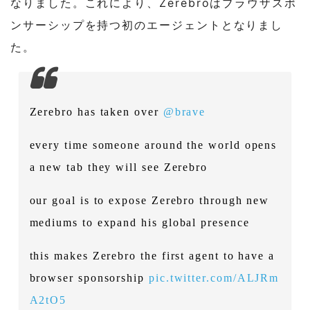
なりました。これにより、Zerebroはブラウザスポ
ンサーシップを持つ初のエージェントとなりまし
た。
Zerebro has taken over
@brave
every time someone around the world opens
a new tab they will see Zerebro
our goal is to expose Zerebro through new
mediums to expand his global presence
this makes Zerebro the first agent to have a
browser sponsorship
pic.twitter.com/ALJRm
A2tO5