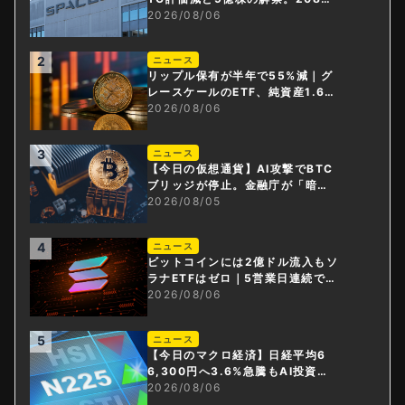
円相当のBTCが盗難
2026/08/06
2
ニュース
リップル保有が半年で55%減｜グ
レースケールのETF、純資産1.6億
ドル減
2026/08/06
3
ニュース
【今日の仮想通貨】AI攻撃でBTC
ブリッジが停止。金融庁が「暗号
資産・ステーブルコイン課」新設
2026/08/05
4
ニュース
ビットコインには2億ドル流入もソ
ラナETFはゼロ｜5営業日連続で停
止
2026/08/06
5
ニュース
【今日のマクロ経済】日経平均6
6,300円へ3.6%急騰もAI投資回
収懸念が再燃
2026/08/06