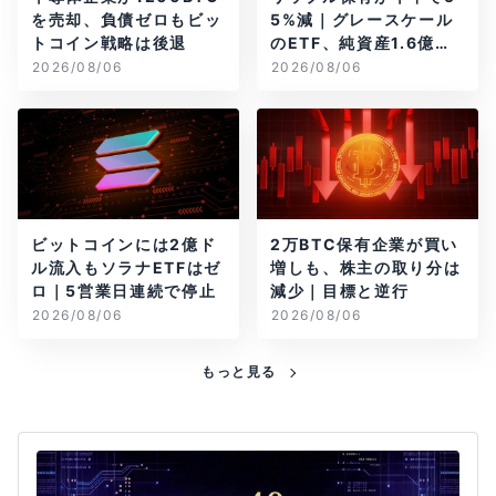
を売却、負債ゼロもビッ
5%減｜グレースケール
トコイン戦略は後退
のETF、純資産1.6億ド
ル減
2026/08/06
2026/08/06
ビットコインには2億ド
2万BTC保有企業が買い
ル流入もソラナETFはゼ
増しも、株主の取り分は
ロ｜5営業日連続で停止
減少｜目標と逆行
2026/08/06
2026/08/06
もっと見る