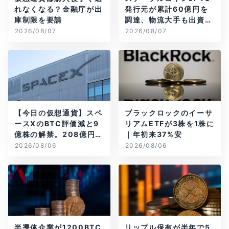
れなくなる？金融庁が出
発行元が累計60億円を
庫制限を要請
調達、物流大手も出資参
画
2026/08/07
2026/08/07
【今日の仮想通貨】スペ
ブラックロックのイーサ
ースXのBTC評価減と9
リアムETFが3株を1株に
億株の解禁。208億円相
｜年初来37%安
当のBTCが盗難
2026/08/06
2026/08/06
半導体企業が1200BTC
リップル保有が半年で5