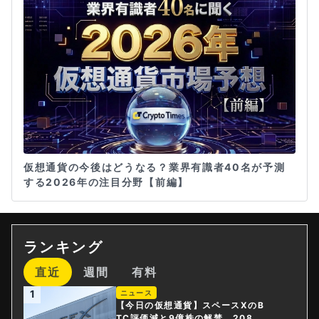
仮想通貨の今後はどうなる？業界有識者40名が予測
する2026年の注目分野【前編】
ランキング
直近
週間
有料
1
ニュース
【今日の仮想通貨】スペースXのB
TC評価減と9億株の解禁。208億