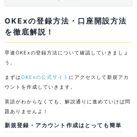
1-3
【必須】本人確認をして出金制限を解除す
る
OKExの登録方法・口座開設方法
2
OKExでの資産管理の仕方を覚えておこう
を徹底解説！
2-1
入金の仕方（OKExに送金する方法）を解説
早速OKExの登録方法について確認していきましょ
2-2
出金の仕方（OKExから送金する方法）を解
う。
説
まずは
OKExの公式サイト
にアクセスして新規アカ
3
取引のための使い方とトレード画面・チャ
ート画面の見方を覚えよう！
ウントを作成していきます。
3-1
チャートの見方や使える機能を紹介！
英語がわからなくても、解説通りに進めていけば問
題ありませんよ！
3-2
仮想通貨の買い方・売り方はとっても簡単
新規登録・アカウント作成はとっても簡単
4
海外の人気取引所「OKEx」を使いこなそ
う！