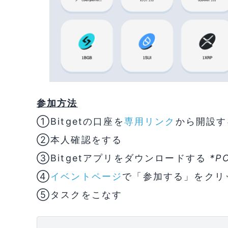
参加方法
①Bitgetの口座を
専用リンク
から開設す
②本人確認をする
③Bitgetアプリをダウンロードする
*
④
イベントページ
で「参加する」をクリ
⑤タスクをこなす