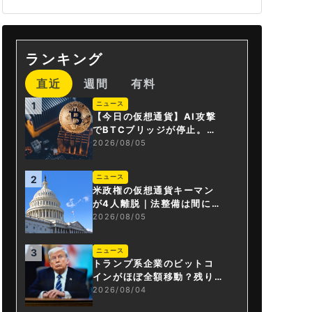
ランキング
直近
週間
有料
ニュース
1
【今日の仮想通貨】AI攻撃
でBTCブリッジが停止。金
融庁が「暗号資産・ステー
2026/08/05
ブルコイン課」新設
ニュース
2
米政権の仮想通貨キーマン
が4人離脱｜法整備は間に合
うか
2026/08/05
ニュース
3
トランプ系企業のビットコ
インがほぼ全額移動？残り
は3.43BTCか
2026/08/04