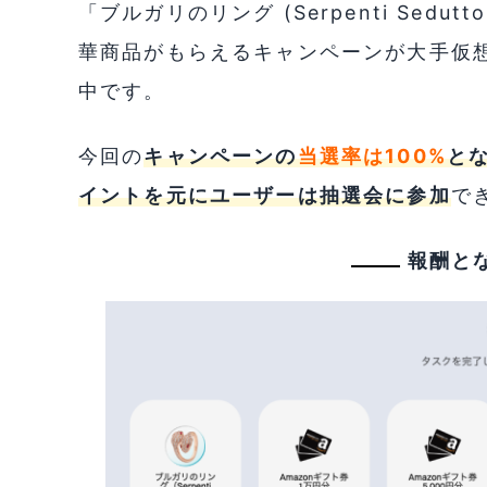
「ブルガリのリング (Serpenti Sedu
華商品がもらえるキャンペーンが大手仮
中です。
今回の
キャンペーンの
当選率は100%
と
イントを元にユーザーは抽選会に参加
で
報酬と