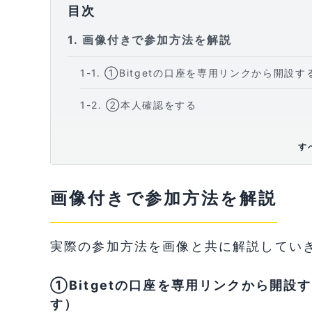
目次
1
画像付きで参加方法を解説
1-1
①Bitgetの口座を専用リンクから開設
1-2
②本人確認をする
1-3
③Bitgetアプリをダウンロードする *
す
1-4
④イベントページにアクセスし「参加す
画像付きで参加方法を解説
1-5
⑤タスクを達成する
実際の参加方法を画像と共に解説してい
①Bitgetの口座を専用リンクから開
す）