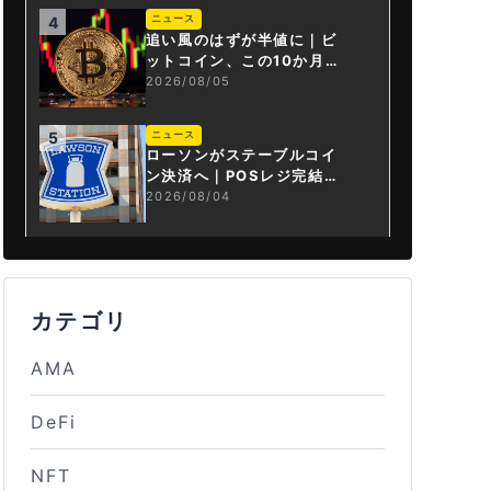
ニュース
4
追い風のはずが半値に｜ビ
ットコイン、この10か月で
何が起きたか
2026/08/05
ニュース
5
ローソンがステーブルコイ
ン決済へ｜POSレジ完結は
国内初
2026/08/04
カテゴリ
AMA
DeFi
NFT