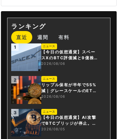
ランキング
直近
週間
有料
ニュース
1
【今日の仮想通貨】スペー
スXのBTC評価減と9億株の
解禁。208億円相当のBTC
2026/08/06
が盗難
ニュース
2
リップル保有が半年で55%
減｜グレースケールのET
F、純資産1.6億ドル減
2026/08/06
ニュース
3
【今日の仮想通貨】AI攻撃
でBTCブリッジが停止。金
融庁が「暗号資産・ステー
2026/08/05
ブルコイン課」新設