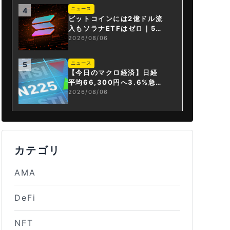
ニュース
4
ビットコインには2億ドル流
入もソラナETFはゼロ｜5営
業日連続で停止
2026/08/06
ニュース
5
【今日のマクロ経済】日経
平均66,300円へ3.6%急騰
もAI投資回収懸念が再燃
2026/08/06
カテゴリ
AMA
DeFi
NFT