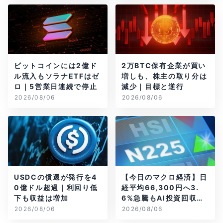
ビットコインには2億ド
2万BTC保有企業が買い
ル流入もソラナETFはゼ
増しも、株主の取り分は
ロ｜5営業日連続で停止
減少｜目標と逆行
2026/08/06
2026/08/06
USDCの償還が発行を4
【今日のマクロ経済】日
0億ドル超過｜利回り低
経平均66,300円へ3.
下も収益は増加
6%急騰もAI投資回収懸
念が再燃
2026/08/06
2026/08/06