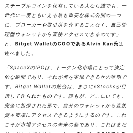
ステーブルコインを保有している人なら誰でも、一
世代に一度ともいえる最も重要な株式公開の一つ
に、ブローカーや取引所を介することなく、自己管
理型ウォレットから直接アクセスできるのです」
と、
Bitget WalletのCOOであるAlvin Kan氏
は
述べました。
「SpaceXのIPOは、トークン化市場にとって決定
的な瞬間であり、それが何を実現できるかの証明で
す。Bitget Walletの統合は、まさにxStocksが目
指して作られたものです。誰もが、どこにいても、
完全に担保された形で、自分のウォレットから直接
資本市場にアクセスできるようにするのです。これ
こそが市場アクセスの未来の姿であり、これはまだ