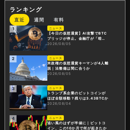
ランキング
直近
週間
有料
1
ニュース
【今日の仮想通貨】AI攻撃でBTC
ブリッジが停止。金融庁が「暗号
資産・ステーブルコイン課」新設
2026/08/05
2
ニュース
米政権の仮想通貨キーマンが4人離
脱｜法整備は間に合うか
2026/08/05
3
ニュース
トランプ系企業のビットコインが
ほぼ全額移動？残りは3.43BTCか
2026/08/04
4
ニュース
追い風のはずが半値に｜ビットコ
イン、この10か月で何が起きたか