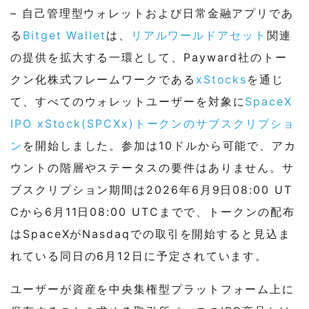
– 自己管理型ウォレットおよび日常金融アプリであ
る
Bitget Wallet
は、
リアルワールドアセット
関連
の提供を拡大する一環として、Payward社のトー
クン化株式フレームワークである
xStocks
を通じ
て、すべてのウォレットユーザーを対象に
SpaceX
IPO xStock(SPCXx)トークンのサブスクリプショ
ン
を開始しました。参加は10ドルから可能で、アカ
ウントの階層やステータスの要件はありません。サ
ブスクリプション期間は2026年6月9日08:00 UT
Cから6月11日08:00 UTCまでで、トークンの配布
はSpaceXがNasdaqでの取引を開始すると見込ま
れている同日の6月12日に予定されています。
ユーザーが資産を中央集権型プラットフォーム上に