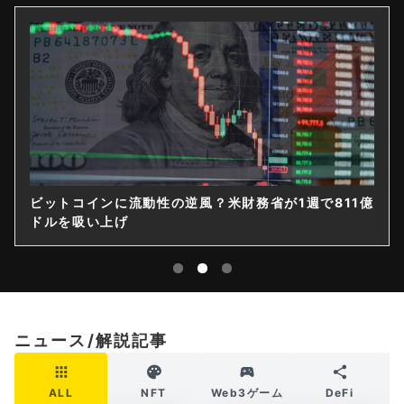
ビットコインに流動性の逆風？米財務省が1週で811億
ドルを吸い上げ
ニュース/解説記事
ALL
NFT
Web3ゲーム
DeFi