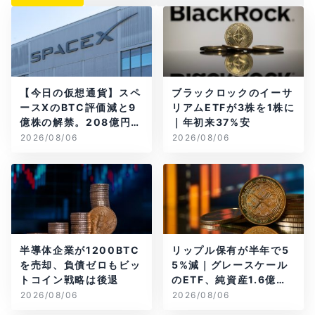
【今日の仮想通貨】スペ
ブラックロックのイーサ
ースXのBTC評価減と9
リアムETFが3株を1株に
億株の解禁。208億円相
｜年初来37%安
当のBTCが盗難
2026/08/06
2026/08/06
半導体企業が1200BTC
リップル保有が半年で5
を売却、負債ゼロもビッ
5%減｜グレースケール
トコイン戦略は後退
のETF、純資産1.6億ド
ル減
2026/08/06
2026/08/06