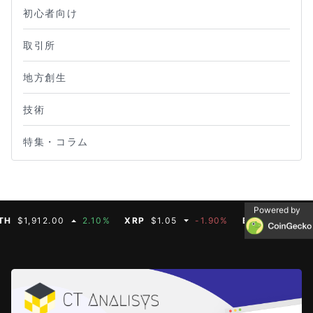
初心者向け
取引所
地方創生
技術
特集・コラム
Powered by
1,912.00
2.10%
XRP
$1.05
-1.90%
BNB
$594.93
-1