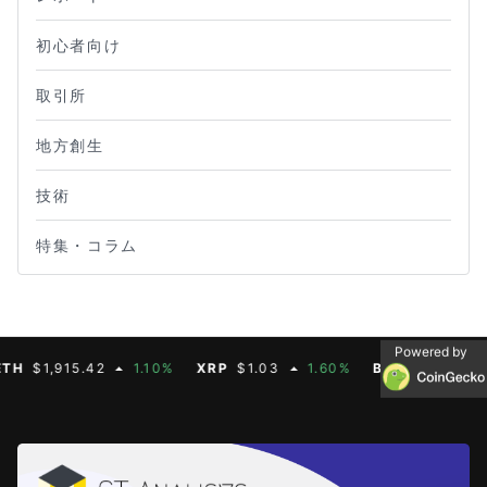
初心者向け
取引所
地方創生
技術
特集・コラム
Powered by
$1,915.42
1.10%
XRP
$1.03
1.60%
BNB
$592.88
0