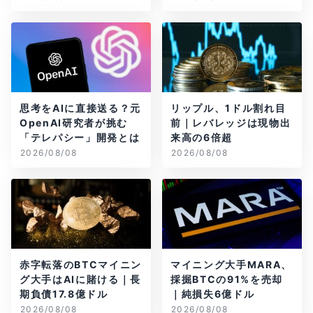
思考をAIに直接送る？元
リップル、1ドル割れ目
OpenAI研究者が挑む
前｜レバレッジは現物出
「テレパシー」開発とは
来高の6倍超
2026/08/08
2026/08/08
赤字転落のBTCマイニン
マイニング大手MARA、
グ大手はAIに賭ける｜長
採掘BTCの91%を売却
期負債17.8億ドル
｜純損失6億ドル
2026/08/08
2026/08/08