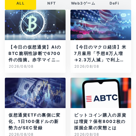
ALL
NFT
Web3ゲーム
DeFi
【今日の仮想通貨】AIの
【今日のマクロ経済】米
BTC脆弱性診断で6700
7月雇用「予想8万人増
件の指摘。赤字マイニン
→2.3万人減」で利上げ
グ企業はAIに賭ける
観測後退
2026/08/08
2026/08/08
仮想通貨ETFの裏側に変
ビットコイン購入の原資
化、1日100億ドルの新
は増資？保有8002枚の
勢力がSEC登録
採掘企業の実態とは
2026/08/08
2026/08/08