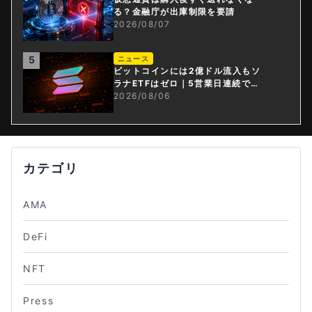
る？金融庁が出庫制限を要請
2026/08/07
5
ニュース
ビットコインには2億ドル流入もソ
ラナETFはゼロ｜5営業日連続で停
止
2026/08/06
カテゴリ
AMA
DeFi
NFT
Press