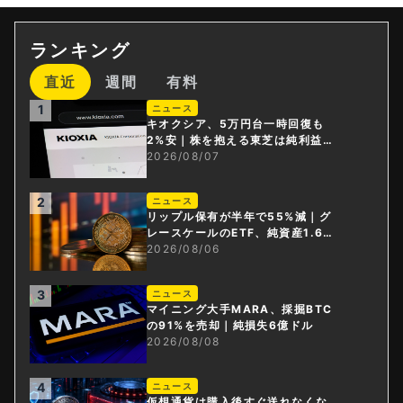
ランキング
直近
週間
有料
1
ニュース
キオクシア、5万円台一時回復も
2%安｜株を抱える東芝は純利益3
0倍
2026/08/07
2
ニュース
リップル保有が半年で55%減｜グ
レースケールのETF、純資産1.6億
ドル減
2026/08/06
3
ニュース
マイニング大手MARA、採掘BTC
の91%を売却｜純損失6億ドル
2026/08/08
4
ニュース
仮想通貨は購入後すぐ送れなくな