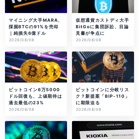
マイニング大手MARA、
仮想通貨カストディ大手
採掘BTCの91%を売却
BitGoに集団訴訟、目論
｜純損失6億ドル
見書が争点に
2026/08/08
2026/08/08
ビットコイン6万5000
ビットコインに分岐リス
ドル回復も、上値期待は
ク？新提案「BIP-110」
過去最低の23%
に期限迫る
2026/08/08
2026/08/08