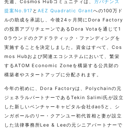
先週、Cosmos Hubコミュニティは、
ガバナンス
提案No.917
と
AEZ Quadratic Grant
への100万ド
ルの助成を承認し、今後24ヶ月間にDora Factory
の投票アプリチェーンであるDora Votaを通じて1
0ラウンドのクアドラティック・ファンディングを
実施することを決定しました。資金はすべて、Cos
mos Hubおよび関連エコシステムにおいて、繁栄
するATOM Economic Zoneを構築する公共財の
構築者やスタートアップに分配されます。
今年の初めに、Dora Factoryは、Polychainの元
ジェネラルパートナーであるTekin Salimi氏が設立
した新しいベンチャーキャピタル会社dao5と、シ
ンガポールのリー・クアンユー初代首相と妻が設立
した法律事務所Lee & Leeの元シニアパートナーで