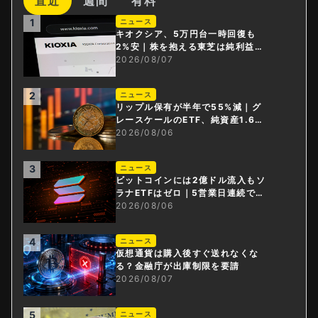
直近
週間
有料
1
ニュース
キオクシア、5万円台一時回復も
2%安｜株を抱える東芝は純利益3
0倍
2026/08/07
2
ニュース
リップル保有が半年で55%減｜グ
レースケールのETF、純資産1.6億
ドル減
2026/08/06
3
ニュース
ビットコインには2億ドル流入もソ
ラナETFはゼロ｜5営業日連続で停
止
2026/08/06
4
ニュース
仮想通貨は購入後すぐ送れなくな
る？金融庁が出庫制限を要請
2026/08/07
5
ニュース