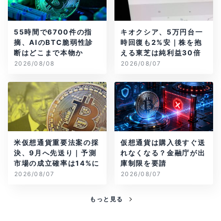
55時間で6700件の指
キオクシア、5万円台一
摘、AIのBTC脆弱性診
時回復も2%安｜株を抱
断はどこまで本物か
える東芝は純利益30倍
2026/08/08
2026/08/07
米仮想通貨重要法案の採
仮想通貨は購入後すぐ送
決、9月へ先送り｜予測
れなくなる？金融庁が出
市場の成立確率は14%に
庫制限を要請
2026/08/07
2026/08/07
もっと見る