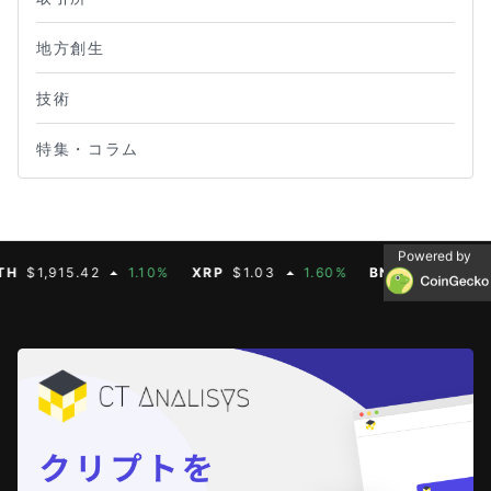
地方創生
技術
特集・コラム
Powered by
1,915.42
1.10%
XRP
$1.03
1.60%
BNB
$592.88
0.