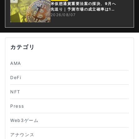
米仮想通貨重要法案の採決、9月へ
先送り｜予測市場の成立確率は1
4%に
2026/08/07
カテゴリ
AMA
DeFi
NFT
Press
Web3ゲーム
アナウンス