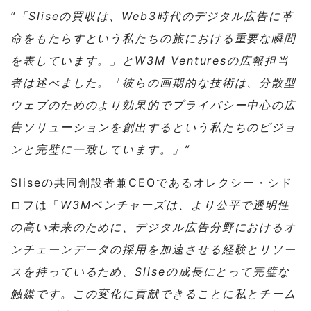
“「Sliseの買収は、Web3時代のデジタル広告に革
命をもたらすという私たちの旅における重要な瞬間
を表しています。」とW3M Venturesの広報担当
者は述べました。「彼らの画期的な技術は、分散型
ウェブのためのより効果的でプライバシー中心の広
告ソリューションを創出するという私たちのビジョ
ンと完璧に一致しています。」”
Sliseの共同創設者兼CEOであるオレクシー・シド
ロフは「
W3Mベンチャーズは、より公平で透明性
の高い未来のために、デジタル広告分野におけるオ
ンチェーンデータの採用を加速させる経験とリソー
スを持っているため、Sliseの成長にとって完璧な
触媒です。この変化に貢献できることに私とチーム