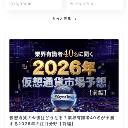
ル減
2026/08/06
2026/08/06
もっと見る
仮想通貨の今後はどうなる？業界有識者40名が予測
する2026年の注目分野【前編】