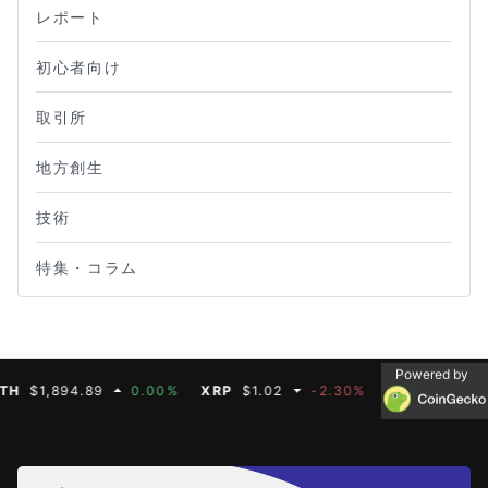
レポート
初心者向け
取引所
地方創生
技術
特集・コラム
Powered by
$1,894.89
0.00%
XRP
$1.02
-2.30%
BNB
$587.07