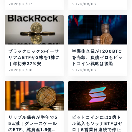
画
当のBTCが盗難
2026/08/07
2026/08/06
ブラックロックのイーサ
半導体企業が1200BTC
リアムETFが3株を1株に
を売却、負債ゼロもビッ
｜年初来37%安
トコイン戦略は後退
2026/08/06
2026/08/06
リップル保有が半年で5
ビットコインには2億ド
5%減｜グレースケール
ル流入もソラナETFはゼ
のETF、純資産1.6億ド
ロ｜5営業日連続で停止