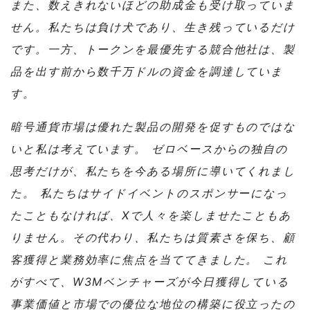
また、数えきれないほどの助成金も受け取っていま
せん。私たちは負け犬であり、生き残っているだけ
です。一方、トークンを最優先する競合他社は、製
品を出す前から数千万ドルの資金を調達していま
す。
暗号通貨市場は優れた製品の開発を促すものではな
いと私は考えています。 ゼロベースからの独自の
思考だけが、私たちを今ある場所に導いてくれまし
た。 私たちはサイドイベントのスポンサーになっ
たこともなければ、Xで人々を楽しませたこともあ
りません。その代わり、私たちは質素さを保ち、顧
客獲得と業務効率に焦点を当ててきました。 これ
がすべて、W3Mベンチャーズが今日獲得している
事業価値と市場での優位な地位の構築に役立ったの