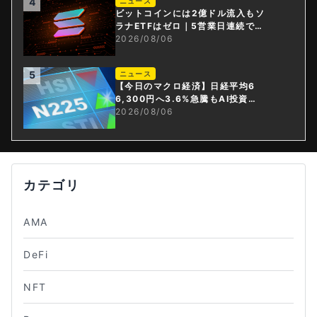
4
ニュース
ビットコインには2億ドル流入もソ
ラナETFはゼロ｜5営業日連続で停
止
2026/08/06
5
ニュース
【今日のマクロ経済】日経平均6
6,300円へ3.6%急騰もAI投資回
収懸念が再燃
2026/08/06
カテゴリ
AMA
DeFi
NFT