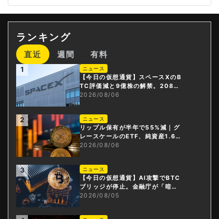
ランキング
直近
週間
有料
1
ニュース
【今日の仮想通貨】スペースXのB
TC評価減と9億株の解禁。208億
円相当のBTCが盗難
2026/08/06
2
ニュース
リップル保有が半年で55%減｜グ
レースケールのETF、純資産1.6億
ドル減
2026/08/06
3
ニュース
【今日の仮想通貨】AI攻撃でBTC
ブリッジが停止。金融庁が「暗号
資産・ステーブルコイン課」新設
2026/08/05