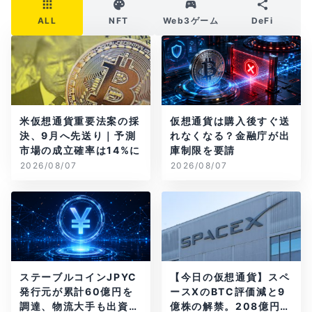
ALL
NFT
Web3ゲーム
DeFi
米仮想通貨重要法案の採
仮想通貨は購入後すぐ送
決、9月へ先送り｜予測
れなくなる？金融庁が出
市場の成立確率は14%に
庫制限を要請
2026/08/07
2026/08/07
ステーブルコインJPYC
【今日の仮想通貨】スペ
発行元が累計60億円を
ースXのBTC評価減と9
調達、物流大手も出資参
億株の解禁。208億円相