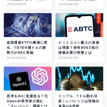
グ企業はAIに賭ける
観測後退
2026/08/08
2026/08/08
仮想通貨ETFの裏側に変
ビットコイン購入の原資
化、1日100億ドルの新
は増資？保有8002枚の
勢力がSEC登録
採掘企業の実態とは
2026/08/08
2026/08/08
思考をAIに直接送る？元
リップル、1ドル割れ目
OpenAI研究者が挑む
前｜レバレッジは現物出
「テレパシー」開発とは
来高の6倍超