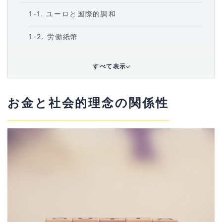
1-1
ユーロと国際的調和
1-2
労働紙幣
1-3
共産主義と売買の廃止
すべて表示
1-4
テクノクラシー
お金と社会的理念の関係性
1-5
仮想通貨
2
「分散型」ブーム
3
まとめ