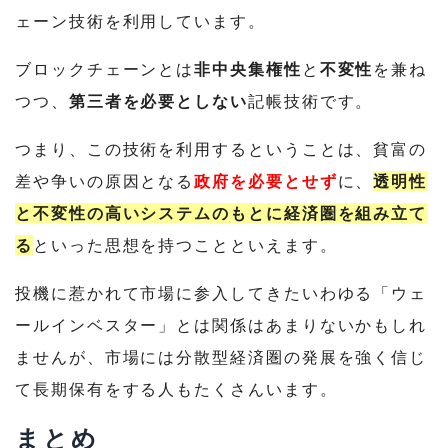
ェーン技術を利用しています。
ブロックチェーンとは
非中央集権性
と
不変性
を兼ね
つつ、
第三者を必要としない
記帳技術です。
つまり、この技術を利用するということは、貧富の
差や争いの原因となる
政府を必要とせず
に、
透明性
と不変性の高いシステムのもとに経済圏を組み立て
る
といった思想を持つことといえます。
投機に惹かれて市場に参入してきたいわゆる「ウェ
ールインベスター」とは関係はあまりないかもしれ
ませんが、市場には分散型経済圏の発展を強く信じ
て長期保有をする人もたくさんいます。
まとめ