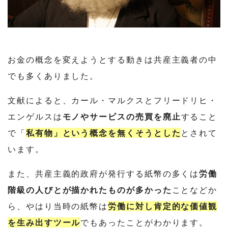
お金の概念を変えようとする動きは共産主義者の中
でも多くありました。
文献によると、カール・マルクスとフリードリヒ・
エンゲルスは
モノやサービスの売買を廃止
すること
で「
私有物」という概念を無くそうとした
とされて
います。
また、共産主義的政府が発行する紙幣の多くは
労働
階級の人びとが描かれたものが多かった
ことなどか
ら、やはり当時の紙幣は
労働に対し肯定的な価値観
を生み出すツール
でもあったことがわかります。