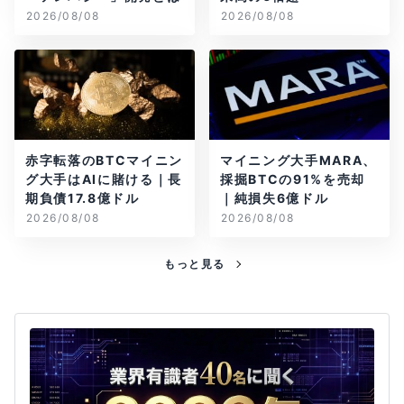
2026/08/08
2026/08/08
赤字転落のBTCマイニン
マイニング大手MARA、
グ大手はAIに賭ける｜長
採掘BTCの91%を売却
期負債17.8億ドル
｜純損失6億ドル
2026/08/08
2026/08/08
もっと見る