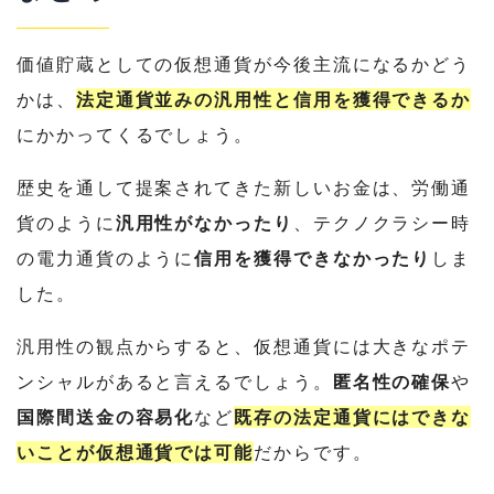
価値貯蔵としての仮想通貨が今後主流になるかどう
かは
、
法定通貨並みの汎用性と信用を獲得できるか
にかかってくるでしょう。
歴史を通して提案されてきた新しいお金は、労働通
貨のように
汎用性がなかったり
、テクノクラシー時
の電力通貨のように
信用を獲得できなかったり
しま
した。
汎用性の観点からすると、仮想通貨には大きなポテ
ンシャルがあると言えるでしょう。
匿名性の確保
や
国際間送金の容易化
など
既存の法定通貨にはできな
いことが仮想通貨では可能
だからです。