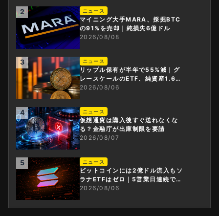
2
ニュース
マイニング大手MARA、採掘BTC
の91%を売却｜純損失6億ドル
2026/08/08
3
ニュース
リップル保有が半年で55%減｜グ
レースケールのETF、純資産1.6億
ドル減
2026/08/06
4
ニュース
仮想通貨は購入後すぐ送れなくな
る？金融庁が出庫制限を要請
2026/08/07
5
ニュース
ビットコインには2億ドル流入もソ
ラナETFはゼロ｜5営業日連続で停
止
2026/08/06