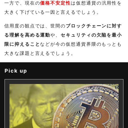
一方で、現在の
価格不安定性
は仮想通貨の汎用性を
大きく下げている一因と言えるでしょう。
信用度の観点では、世間の
ブロックチェーンに対す
る理解を高める運動
や、
セキュリティの欠陥を最小
限に抑えること
などが今の仮想通貨界隈のもっとも
大きな課題と言えるでしょう。
Pick up