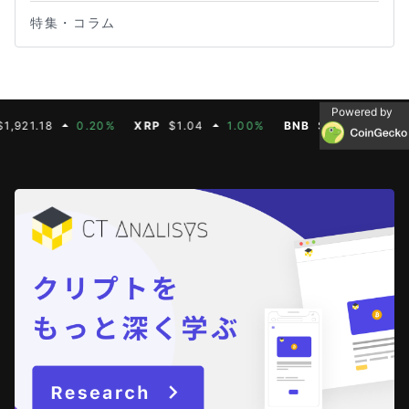
特集・コラム
Powered by
0.20%
XRP
$1.04
1.00%
BNB
$604.50
2.70%
SO