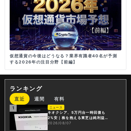
仮想通貨の今後はどうなる？業界有識者40名が予測
する2026年の注目分野【前編】
ランキング
直近
週間
有料
1
ニュース
キオクシア、5万円台一時回復も
2%安｜株を抱える東芝は純利益3
0倍
2026/08/07