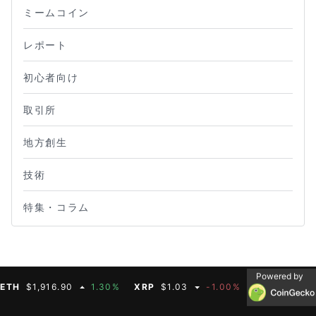
ミームコイン
レポート
初心者向け
取引所
地方創生
技術
特集・コラム
Powered by
H
$1,916.90
1.30%
XRP
$1.03
-1.00%
BNB
$590.75