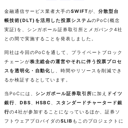
金融通信サービス業者大手の
SWIFT
が、
分散型台
帳技術(DLT)を活用した投票システム
のPoC(概念
実証)を、シンガポール証券取引所とメガバンク4社
との間で実施することを発表しました。
同社は今回のPoCを通して、プライベートブロック
チェーンが
株主総会の運営やそれに伴う投票プロセ
スを透明化・自動化
し、時間やリソースを削減でき
るか検証するとしています。
当PoCには、
シンガポール証券取引所
に加え
ドイツ
銀行
、
DBS
、
HSBC
、
スタンダードチャータード銀
行
の4社が参加することになっているほか、証券ソ
フトウェアプロバイダの
SLIB
もこのプロジェクトに