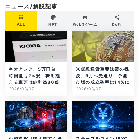
ニュース/解説記事
ALL
NFT
Web3ゲーム
DeFi
キオクシア、5万円台一
米仮想通貨重要法案の採
時回復も2%安｜株を抱
決、9月へ先送り｜予測
える東芝は純利益30倍
市場の成立確率は14%に
2026/08/07
2026/08/07
仮想通貨は購入後すぐ送
ステーブルコインJPYC