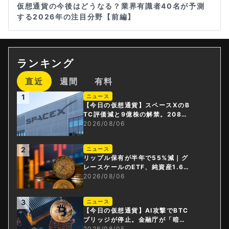
仮想通貨の今後はどうなる？業界有識者40名が予測
する2026年の注目分野【前編】
ランキング
直近
週間
有料
1
ニュース
【今日の仮想通貨】スペースXのB
TC評価減と9億株の解禁。208億
円相当のBTCが盗難
2026/08/06
2
ニュース
リップル保有が半年で55%減｜グ
レースケールのETF、純資産1.6億
ドル減
2026/08/06
3
ニュース
【今日の仮想通貨】AI攻撃でBTC
ブリッジが停止。金融庁が「暗号
資産・ステーブルコイン課」新設
2026/08/05