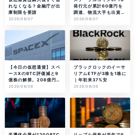
れなくなる？金融庁が出
発行元が累計60億円を
庫制限を要請
調達、物流大手も出資参
画
2026/08/07
2026/08/07
【今日の仮想通貨】スペ
ブラックロックのイーサ
ースXのBTC評価減と9
リアムETFが3株を1株に
億株の解禁。208億円相
｜年初来37%安
当のBTCが盗難
2026/08/06
2026/08/06
半導体企業が1200BTC
リップル保有が半年で5