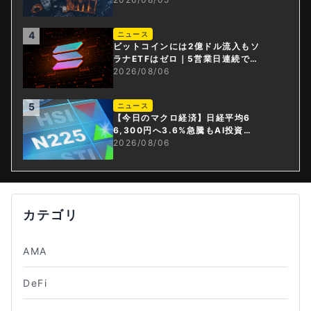
4
ニュース
ビットコインには2億ドル流入もソ
ラナETFはゼロ｜5営業日連続で停
止
2026/08/06
5
ニュース
【今日のマクロ経済】日経平均6
6,300円へ3.6%急騰もAI投資回
収懸念が再燃
2026/08/06
カテゴリ
AMA
DeFi