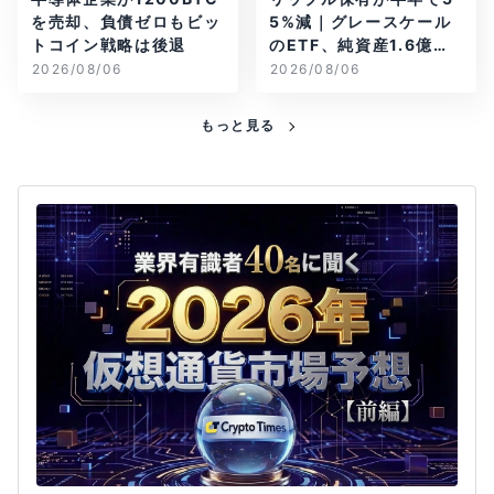
を売却、負債ゼロもビッ
5%減｜グレースケール
トコイン戦略は後退
のETF、純資産1.6億ド
ル減
2026/08/06
2026/08/06
もっと見る