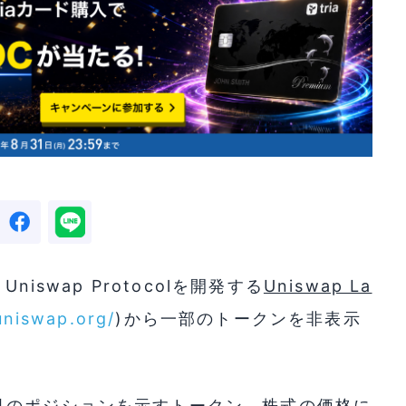
iswap Protocolを開発する
Uniswap La
uniswap.org/
)から一部のトークンを非表示
引のポジションを示すトークン、株式の価格に