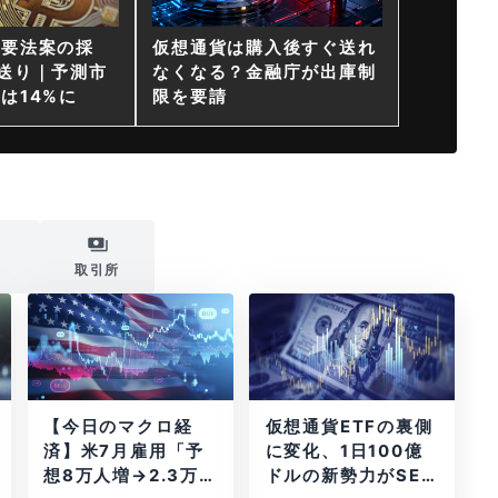
重要法案の採
仮想通貨は購入後すぐ送れ
送り｜予測市
なくなる？金融庁が出庫制
は14%に
限を要請
i
取引所
【今日のマクロ経
仮想通貨ETFの裏側
済】米7月雇用「予
に変化、1日100億
想8万人増→2.3万
ドルの新勢力がSEC