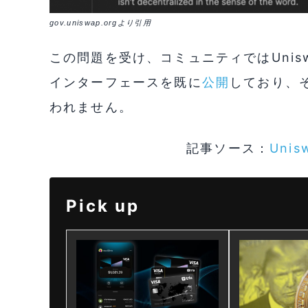
gov.uniswap.orgより引用
この問題を受け、コミュニティではUnisw
インターフェースを既に
公開
しており、
われません。
記事ソース：
Unis
Pick up