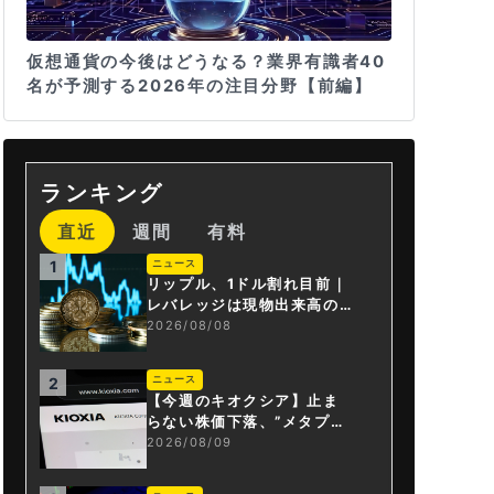
仮想通貨の今後はどうなる？業界有識者40
名が予測する2026年の注目分野【前編】
ランキング
直近
週間
有料
ニュース
1
リップル、1ドル割れ目前｜
レバレッジは現物出来高の6
倍超
2026/08/08
ニュース
2
【今週のキオクシア】止ま
らない株価下落、”メタプラ
ネット化”の指摘は本当？
2026/08/09