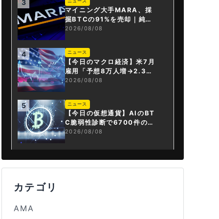
ニュース
3
マイニング大手MARA、採
掘BTCの91%を売却｜純損
失6億ドル
2026/08/08
ニュース
4
【今日のマクロ経済】米7月
雇用「予想8万人増→2.3万
人減」で利上げ観測後退
2026/08/08
ニュース
5
【今日の仮想通貨】AIのBT
C脆弱性診断で6700件の指
摘。赤字マイニング企業はA
2026/08/08
Iに賭ける
カテゴリ
AMA