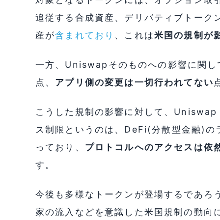
追従する合成資産、デリバティブトーク
産が
含まれており
、これは
米国の規制が
一方、Uniswapそのものへの影響に関
点、
アプリ側の変更は一切行われてない
こうした規制の影響に対して、Uniswap
ス制限というのは、DeFi(分散型金融)
っており、
プロトコルへのアクセスは依
す。
今後も多様なトークンが登場するであろう
家の流入などを意識した米国規制の動向