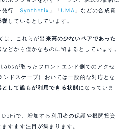
ン発行「
Synthetix
」「
UMA
」などの合成資
影響
しているとしています。
しては、これらが
出来高の少ないペアであった
点などから僅かなものに留まるとしています。
 Labsが取ったフロントエンド側でのアクセ
のランドスケープにおいては一般的な対応とな
然として誰もが利用できる状態
になっていま
DeFiで、増加する利用者の保護や機関投資
にますます注目が集まります。