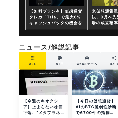
【無料プラン有】仮想通貨
米仮想通貨
クレカ「Tria」で最大6%
決、9月へ先
キャッシュバックの機会を
場の成立確率
ニュース/解説記事
ALL
NFT
Web3ゲーム
DeF
【今週のキオクシ
【今日の仮想通貨】
ア】止まらない株価
AIのBTC脆弱性診断
下落、”メタプラネ
で6700件の指摘。