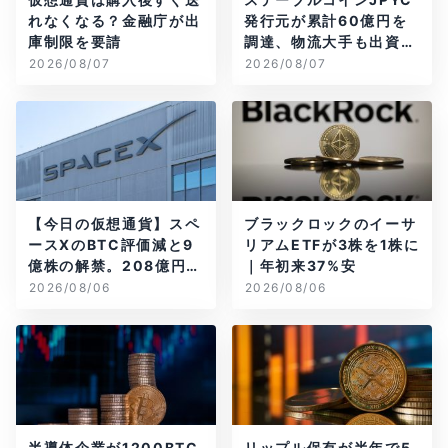
れなくなる？金融庁が出
発行元が累計60億円を
庫制限を要請
調達、物流大手も出資参
画
2026/08/07
2026/08/07
【今日の仮想通貨】スペ
ブラックロックのイーサ
ースXのBTC評価減と9
リアムETFが3株を1株に
億株の解禁。208億円相
｜年初来37%安
当のBTCが盗難
2026/08/06
2026/08/06
半導体企業が1200BTC
リップル保有が半年で5