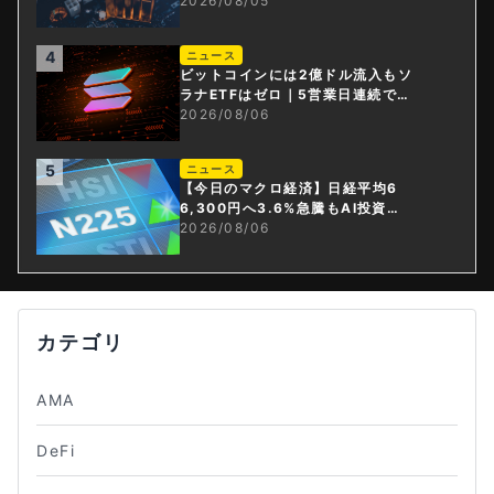
資産・ステーブルコイン課」新設
2026/08/05
4
ニュース
ビットコインには2億ドル流入もソ
ラナETFはゼロ｜5営業日連続で停
止
2026/08/06
5
ニュース
【今日のマクロ経済】日経平均6
6,300円へ3.6%急騰もAI投資回
収懸念が再燃
2026/08/06
カテゴリ
AMA
DeFi