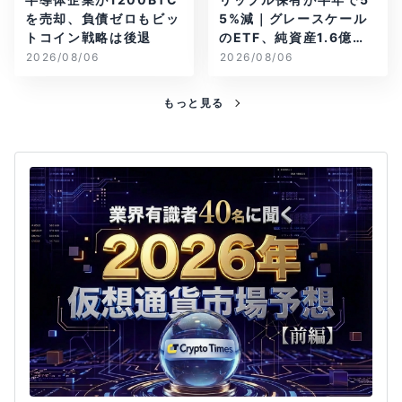
を売却、負債ゼロもビッ
5%減｜グレースケール
トコイン戦略は後退
のETF、純資産1.6億ド
ル減
2026/08/06
2026/08/06
もっと見る