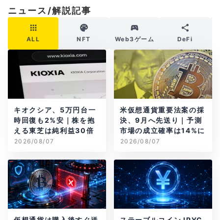
ニュース/解説記事
ALL
NFT
Web3ゲーム
DeFi
キオクシア、5万円台一
米仮想通貨重要法案の採
時回復も2%安｜株を抱
決、9月へ先送り｜予測
える東芝は純利益30倍
市場の成立確率は14%に
2026/08/07
2026/08/07
仮想通貨は購入後すぐ送
ステーブルコインJPYC