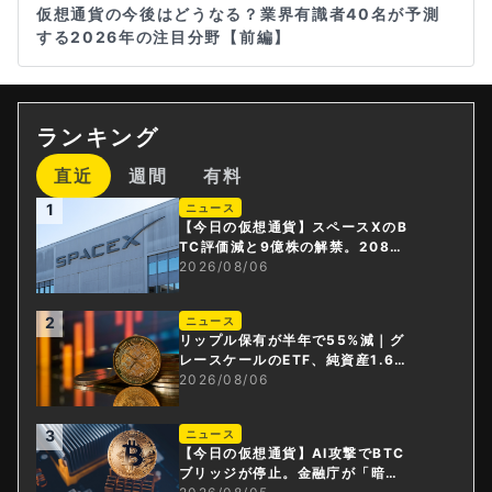
仮想通貨の今後はどうなる？業界有識者40名が予測
する2026年の注目分野【前編】
ランキング
直近
週間
有料
1
ニュース
【今日の仮想通貨】スペースXのB
TC評価減と9億株の解禁。208億
円相当のBTCが盗難
2026/08/06
2
ニュース
リップル保有が半年で55%減｜グ
レースケールのETF、純資産1.6億
ドル減
2026/08/06
3
ニュース
【今日の仮想通貨】AI攻撃でBTC
ブリッジが停止。金融庁が「暗号